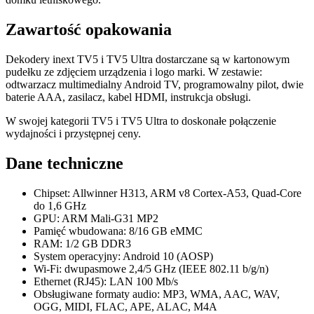
Zawartość opakowania
Dekodery inext TV5 i TV5 Ultra dostarczane są w kartonowym
pudełku ze zdjęciem urządzenia i logo marki. W zestawie:
odtwarzacz multimedialny Android TV, programowalny pilot, dwie
baterie AAA, zasilacz, kabel HDMI, instrukcja obsługi.
W swojej kategorii TV5 i TV5 Ultra to doskonałe połączenie
wydajności i przystępnej ceny.
Dane techniczne
Chipset: Allwinner H313, ARM v8 Cortex-A53, Quad-Core
do 1,6 GHz
GPU: ARM Mali-G31 MP2
Pamięć wbudowana: 8/16 GB eMMC
RAM: 1/2 GB DDR3
System operacyjny: Android 10 (AOSP)
Wi-Fi: dwupasmowe 2,4/5 GHz (IEEE 802.11 b/g/n)
Ethernet (RJ45): LAN 100 Mb/s
Obsługiwane formaty audio: MP3, WMA, AAC, WAV,
OGG, MIDI, FLAC, APE, ALAC, M4A