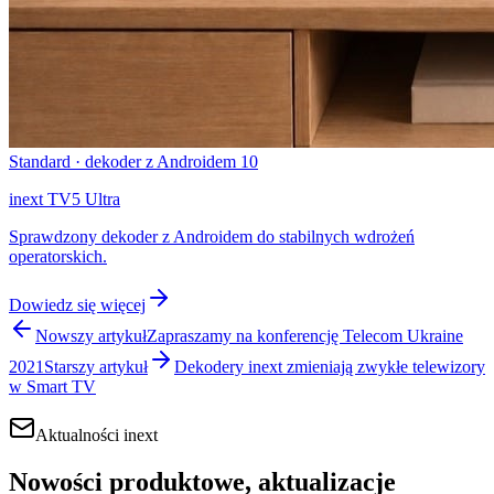
Standard · dekoder z Androidem 10
inext TV5 Ultra
Sprawdzony dekoder z Androidem do stabilnych wdrożeń
operatorskich.
Dowiedz się więcej
Nowszy artykuł
Zapraszamy na konferencję Telecom Ukraine
2021
Starszy artykuł
Dekodery inext zmieniają zwykłe telewizory
w Smart TV
Aktualności inext
Nowości produktowe, aktualizacje