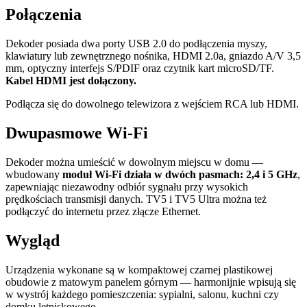
Połączenia
Dekoder posiada dwa porty USB 2.0 do podłączenia myszy,
klawiatury lub zewnętrznego nośnika, HDMI 2.0a, gniazdo A/V 3,5
mm, optyczny interfejs S/PDIF oraz czytnik kart microSD/TF.
Kabel HDMI jest dołączony.
Podłącza się do dowolnego telewizora z wejściem RCA lub HDMI.
Dwupasmowe Wi-Fi
Dekoder można umieścić w dowolnym miejscu w domu —
wbudowany
moduł Wi-Fi działa w dwóch pasmach: 2,4 i 5 GHz
,
zapewniając niezawodny odbiór sygnału przy wysokich
prędkościach transmisji danych. TV5 i TV5 Ultra można też
podłączyć do internetu przez złącze Ethernet.
Wygląd
Urządzenia wykonane są w kompaktowej czarnej plastikowej
obudowie z matowym panelem górnym — harmonijnie wpisują się
w wystrój każdego pomieszczenia: sypialni, salonu, kuchni czy
domku letniskowego.