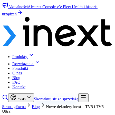
Aktualności
Alcatraz Console v3: Fleet Health i historia
urządzeń
Produkty
Rozwiązania
Poradniki
O nas
Blog
FAQ
Kontakt
Skontaktuj się ze sprzedażą
Polski
Strona główna
Blog
Nowe dekodery inext – TV5 i TV5
Ultra!