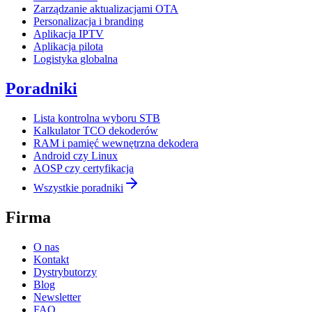
Zarządzanie aktualizacjami OTA
Personalizacja i branding
Aplikacja IPTV
Aplikacja pilota
Logistyka globalna
Poradniki
Lista kontrolna wyboru STB
Kalkulator TCO dekoderów
RAM i pamięć wewnętrzna dekodera
Android czy Linux
AOSP czy certyfikacja
Wszystkie poradniki
Firma
O nas
Kontakt
Dystrybutorzy
Blog
Newsletter
FAQ