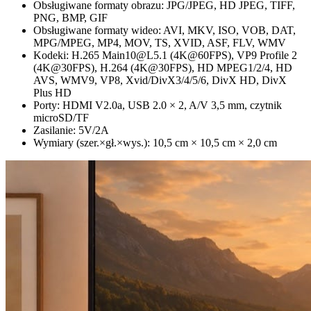
Obsługiwane formaty obrazu: JPG/JPEG, HD JPEG, TIFF,
PNG, BMP, GIF
Obsługiwane formaty wideo: AVI, MKV, ISO, VOB, DAT,
MPG/MPEG, MP4, MOV, TS, XVID, ASF, FLV, WMV
Kodeki: H.265 Main10@L5.1 (4K@60FPS), VP9 Profile 2
(4K@30FPS), H.264 (4K@30FPS), HD MPEG1/2/4, HD
AVS, WMV9, VP8, Xvid/DivX3/4/5/6, DivX HD, DivX
Plus HD
Porty: HDMI V2.0a, USB 2.0 × 2, A/V 3,5 mm, czytnik
microSD/TF
Zasilanie: 5V/2A
Wymiary (szer.×gł.×wys.): 10,5 cm × 10,5 cm × 2,0 cm