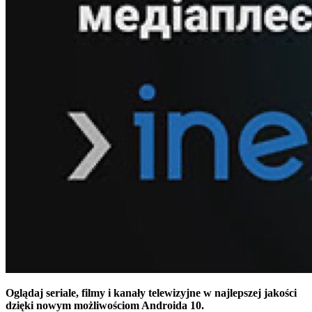
Oglądaj seriale, filmy i kanały telewizyjne w najlepszej jakości
dzięki nowym możliwościom Androida 10.