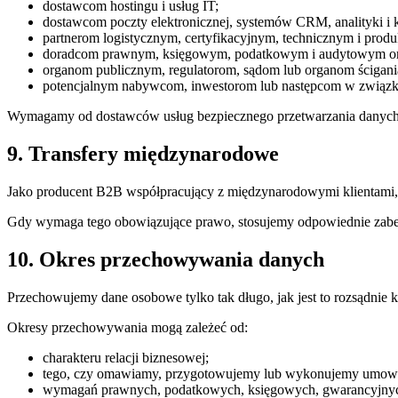
dostawcom hostingu i usług IT;
dostawcom poczty elektronicznej, systemów CRM, analityki i 
partnerom logistycznym, certyfikacyjnym, technicznym i prod
doradcom prawnym, księgowym, podatkowym i audytowym oraz
organom publicznym, regulatorom, sądom lub organom ścigan
potencjalnym nabywcom, inwestorom lub następcom w związku 
Wymagamy od dostawców usług bezpiecznego przetwarzania danych 
9. Transfery międzynarodowe
Jako producent B2B współpracujący z międzynarodowymi klientami,
Gdy wymaga tego obowiązujące prawo, stosujemy odpowiednie zabez
10. Okres przechowywania danych
Przechowujemy dane osobowe tylko tak długo, jak jest to rozsądnie k
Okresy przechowywania mogą zależeć od:
charakteru relacji biznesowej;
tego, czy omawiamy, przygotowujemy lub wykonujemy umow
wymagań prawnych, podatkowych, księgowych, gwarancyjnyc