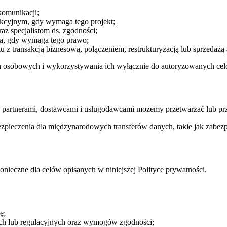
komunikacji;
ukcyjnym, gdy wymaga tego projekt;
 specjalistom ds. zgodności;
ia, gdy wymaga tego prawo;
z transakcją biznesową, połączeniem, restrukturyzacją lub sprzedażą
osobowych i wykorzystywania ich wyłącznie do autoryzowanych cel
 partnerami, dostawcami i usługodawcami możemy przetwarzać lub p
pieczenia dla międzynarodowych transferów danych, takie jak zabez
onieczne dla celów opisanych w niniejszej Polityce prywatności.
ę;
h lub regulacyjnych oraz wymogów zgodności;