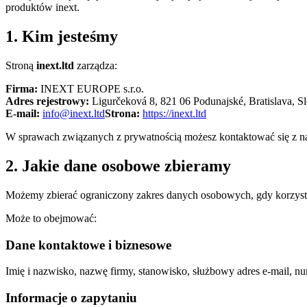
produktów inext.
1. Kim jesteśmy
Stroną
inext.ltd
zarządza:
Firma:
INEXT EUROPE s.r.o.
Adres rejestrowy:
Ligurčeková 8, 821 06 Podunajské, Bratislava, S
E-mail:
info@inext.ltd
Strona:
https://inext.ltd
W sprawach związanych z prywatnością możesz kontaktować się z 
2. Jakie dane osobowe zbieramy
Możemy zbierać ograniczony zakres danych osobowych, gdy korzystas
Może to obejmować:
Dane kontaktowe i biznesowe
Imię i nazwisko, nazwę firmy, stanowisko, służbowy adres e-mail, num
Informacje o zapytaniu