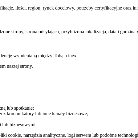
acje, ilości, region, rynek docelowy, potrzeby certyfikacyjne oraz in
zone strony, strona odsyłająca, przybliżona lokalizacja, data i godzin
ndencję wymienianą między Tobą a inext.
m naszej strony.
zną lub spotkanie;
przez komunikatory lub inne kanały biznesowe;
i lub biznesowymi.
ki cookie, narzędzia analityczne, logi serwera lub podobne technologi