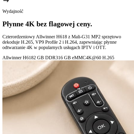
Wydajność
Płynne 4K bez flagowej ceny.
Czterordzeniowy Allwinner H618 z Mali-G31 MP2 sprzętowo
dekoduje H.265, VP9 Profile 2 i H.264, zapewniając płynne
odtwarzanie 4K w popularnych usługach IPTV i OTT.
Allwinner H618
2 GB DDR3
16 GB eMMC
4K@60 H.265