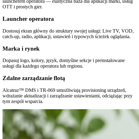
launcherem operatora — elastyczna baza dla aplikacji marki, usług
OTT i prostych gier.
Launcher operatora
Dostosuj ekran główny do struktury swojej usługi: Live TV, VOD,
catch-up, radio, aplikacji, ustawień i typowych ścieżek oglądania.
Marka i rynek
Dopasuj logo, kolory, język, domyślne sekcje i preinstalowane
usługi dla każdego operatora lub regionu.
Zdalne zarządzanie flotą
Alcatraz™ DMS i TR-069 umożliwiają provisioning urządzeń,
wdrażanie aktualizacji i zarządzanie ustawieniami, odciążając przy
tym zespół wsparcia.