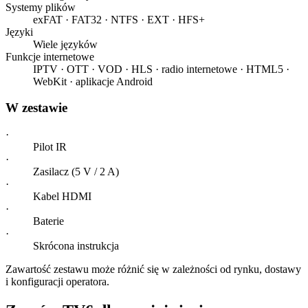
Systemy plików
exFAT · FAT32 · NTFS · EXT · HFS+
Języki
Wiele języków
Funkcje internetowe
IPTV · OTT · VOD · HLS · radio internetowe · HTML5 ·
WebKit · aplikacje Android
W zestawie
·
Pilot IR
·
Zasilacz (5 V / 2 A)
·
Kabel HDMI
·
Baterie
·
Skrócona instrukcja
Zawartość zestawu może różnić się w zależności od rynku, dostawy
i konfiguracji operatora.