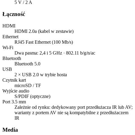
5 V / 2 A
Łączność
HDMI
HDMI 2.0a (kabel w zestawie)
Ethernet
RJ45 Fast Ethernet (100 Mb/s)
Wi-Fi
Dwa pasma: 2,4 i 5 GHz · 802.11 b/g/n/ac
Bluetooth
Bluetooth 5.0
USB
2 × USB 2.0 w trybie hosta
Czytnik kart
microSD / TF
Wyjście audio
S/PDIF (optyczne)
Port 3.5 mm
Zależnie od rynku: dedykowany port przedłużacza IR lub AV;
warianty z portem AV nie są kompatybilne z przedłużaczem
IR
Media