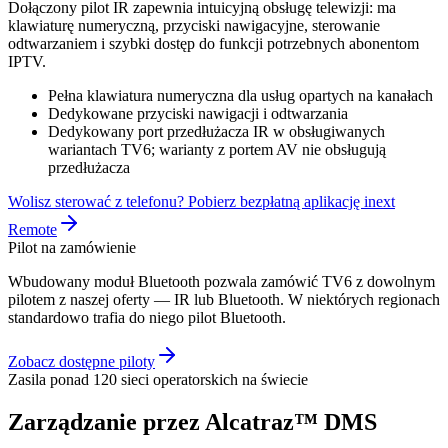
Dołączony pilot IR zapewnia intuicyjną obsługę telewizji: ma
klawiaturę numeryczną, przyciski nawigacyjne, sterowanie
odtwarzaniem i szybki dostęp do funkcji potrzebnych abonentom
IPTV.
Pełna klawiatura numeryczna dla usług opartych na kanałach
Dedykowane przyciski nawigacji i odtwarzania
Dedykowany port przedłużacza IR w obsługiwanych
wariantach TV6; warianty z portem AV nie obsługują
przedłużacza
Wolisz sterować z telefonu? Pobierz bezpłatną aplikację inext
Remote
Pilot na zamówienie
Wbudowany moduł Bluetooth pozwala zamówić TV6 z dowolnym
pilotem z naszej oferty — IR lub Bluetooth. W niektórych regionach
standardowo trafia do niego pilot Bluetooth.
Zobacz dostępne piloty
Zasila ponad 120 sieci operatorskich na świecie
Zarządzanie przez Alcatraz™ DMS