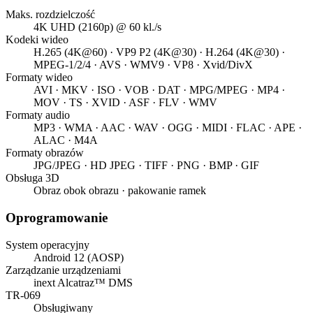
Maks. rozdzielczość
4K UHD (2160p) @ 60 kl./s
Kodeki wideo
H.265 (4K@60) · VP9 P2 (4K@30) · H.264 (4K@30) ·
MPEG-1/2/4 · AVS · WMV9 · VP8 · Xvid/DivX
Formaty wideo
AVI · MKV · ISO · VOB · DAT · MPG/MPEG · MP4 ·
MOV · TS · XVID · ASF · FLV · WMV
Formaty audio
MP3 · WMA · AAC · WAV · OGG · MIDI · FLAC · APE ·
ALAC · M4A
Formaty obrazów
JPG/JPEG · HD JPEG · TIFF · PNG · BMP · GIF
Obsługa 3D
Obraz obok obrazu · pakowanie ramek
Oprogramowanie
System operacyjny
Android 12 (AOSP)
Zarządzanie urządzeniami
inext Alcatraz™ DMS
TR-069
Obsługiwany