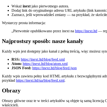
Wskaż
inext
jako pierwotnego autora.
Dodaj link do oryginalnego adresu URL artykułu (link kanonic
Zaznacz, jeśli wprowadziłeś zmiany — na przykład, że skróciłeś
Wystarczy prosta informacja:
„Pierwotnie opublikowano przez inext na
https://inext.ltd
— repu
Najprostszy sposób: nasze kanały
Każdy wpis jest dostępny jako kanał z pełną treścią, więc możesz sy
RSS:
https://inext.ltd/blog/feed.xml
Atom:
https://inext.ltd/blog/atom.xml
JSON Feed:
https://inext.ltd/blog/feed.json
Każdy wpis zawiera pełny kod HTML artykułu z bezwzględnymi adres
przykład
https://inext.ltd/ua/blog/feed.xml
.
Obrazy
Obrazy główne oraz te w treści artykułów są objęte tą samą licencją
właścicieli.