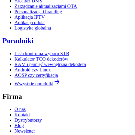
Alcatraz DMS
Zarządzanie aktualizacjami OTA
Personalizacja i branding
Aplikacja IPTV
Aplikacja pilota
Logistyka globalna
Poradniki
Lista kontrolna wyboru STB
Kalkulator TCO dekoderów
RAM i pamięć wewnętrzna dekodera
Android czy Linux
AOSP czy certyfikacja
Wszystkie poradniki
Firma
O nas
Kontakt
Dystrybutorzy
Blog
Newsletter