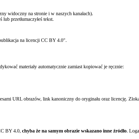
zny widoczny na stronie i w naszych kanałach).
 lub przetłumaczyłeś tekst.
blikacja na licencji CC BY 4.0".
ndykować materiały automatycznie zamiast kopiować je ręcznie:
ami URL obrazów, link kanoniczny do oryginału oraz licencję. Zloka
 CC BY 4.0,
chyba że na samym obrazie wskazano inne źródło
. Loga