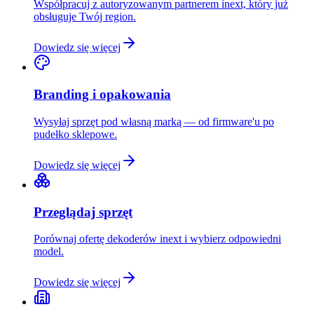
Współpracuj z autoryzowanym partnerem inext, który już
obsługuje Twój region.
Dowiedz się więcej
Branding i opakowania
Wysyłaj sprzęt pod własną marką — od firmware'u po
pudełko sklepowe.
Dowiedz się więcej
Przeglądaj sprzęt
Porównaj ofertę dekoderów inext i wybierz odpowiedni
model.
Dowiedz się więcej