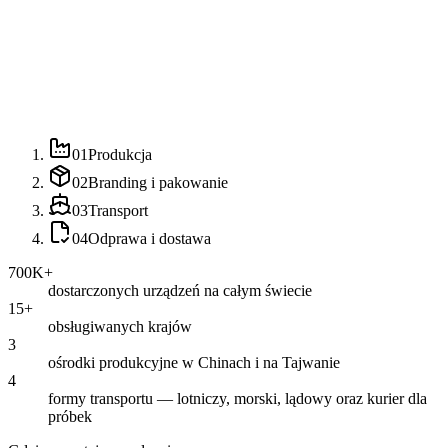
01
Produkcja
02
Branding i pakowanie
03
Transport
04
Odprawa i dostawa
700K+
dostarczonych urządzeń na całym świecie
15+
obsługiwanych krajów
3
ośrodki produkcyjne w Chinach i na Tajwanie
4
formy transportu — lotniczy, morski, lądowy oraz kurier dla
próbek