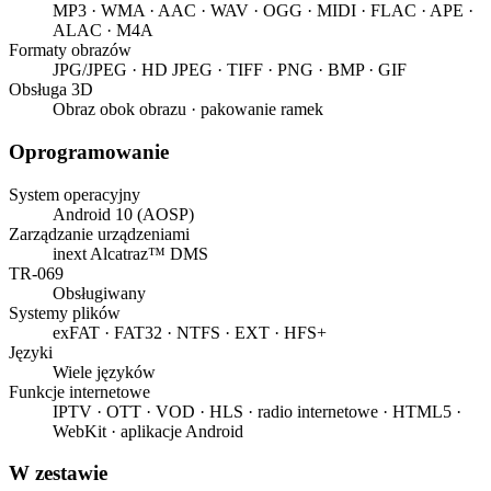
MP3 · WMA · AAC · WAV · OGG · MIDI · FLAC · APE ·
ALAC · M4A
Formaty obrazów
JPG/JPEG · HD JPEG · TIFF · PNG · BMP · GIF
Obsługa 3D
Obraz obok obrazu · pakowanie ramek
Oprogramowanie
System operacyjny
Android 10 (AOSP)
Zarządzanie urządzeniami
inext Alcatraz™ DMS
TR-069
Obsługiwany
Systemy plików
exFAT · FAT32 · NTFS · EXT · HFS+
Języki
Wiele języków
Funkcje internetowe
IPTV · OTT · VOD · HLS · radio internetowe · HTML5 ·
WebKit · aplikacje Android
W zestawie