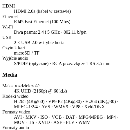
HDMI
HDMI 2.0a (kabel w zestawie)
Ethernet
RJ45 Fast Ethernet (100 Mb/s)
Wi-Fi
Dwa pasma: 2,4 i 5 GHz · 802.11 b/g/n
USB
2 × USB 2.0 w trybie hosta
Czytnik kart
microSD / TF
Wyjście audio
S/PDIF (optyczne) · RCA przez złącze TRS 3,5 mm
Media
Maks. rozdzielczość
4K UHD (2160p) @ 60 kl./s
Kodeki wideo
H.265 (4K@60) · VP9 P2 (4K@30) · H.264 (4K@30) ·
MPEG-1/2/4 · AVS · WMV9 · VP8 · Xvid/DivX
Formaty wideo
AVI · MKV · ISO · VOB · DAT · MPG/MPEG · MP4 ·
MOV · TS · XVID · ASF · FLV · WMV
Formaty audio