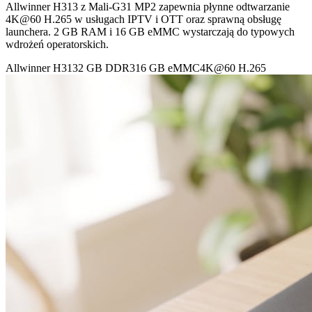
Allwinner H313 z Mali-G31 MP2 zapewnia płynne odtwarzanie
4K@60 H.265 w usługach IPTV i OTT oraz sprawną obsługę
launchera. 2 GB RAM i 16 GB eMMC wystarczają do typowych
wdrożeń operatorskich.
Allwinner H313
2 GB DDR3
16 GB eMMC
4K@60 H.265