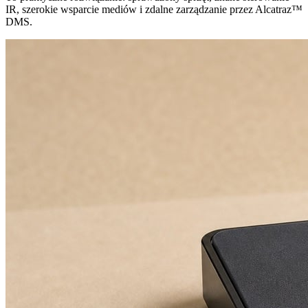
IR, szerokie wsparcie mediów i zdalne zarządzanie przez Alcatraz™
DMS.