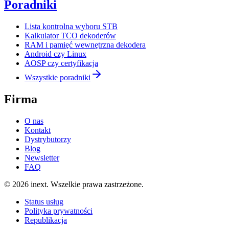
Poradniki
Lista kontrolna wyboru STB
Kalkulator TCO dekoderów
RAM i pamięć wewnętrzna dekodera
Android czy Linux
AOSP czy certyfikacja
Wszystkie poradniki
Firma
O nas
Kontakt
Dystrybutorzy
Blog
Newsletter
FAQ
©
2026
inext.
Wszelkie prawa zastrzeżone.
Status usług
Polityka prywatności
Republikacja