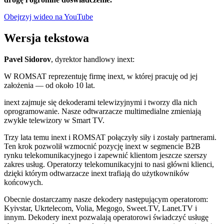
Obejrzyj wideo na YouTube
Wersja tekstowa
Pavel Sidorov
, dyrektor handlowy inext:
W ROMSAT reprezentuję firmę inext, w której pracuję od jej
założenia — od około 10 lat.
inext zajmuje się dekoderami telewizyjnymi i tworzy dla nich
oprogramowanie. Nasze odtwarzacze multimedialne zmieniają
zwykłe telewizory w Smart TV.
Trzy lata temu inext i ROMSAT połączyły siły i zostały partnerami.
Ten krok pozwolił wzmocnić pozycję inext w segmencie B2B
rynku telekomunikacyjnego i zapewnić klientom jeszcze szerszy
zakres usług. Operatorzy telekomunikacyjni to nasi główni klienci,
dzięki którym odtwarzacze inext trafiają do użytkowników
końcowych.
Obecnie dostarczamy nasze dekodery następującym operatorom:
Kyivstar, Ukrtelecom, Volia, Megogo, Sweet.TV, Lanet.TV i
innym. Dekodery inext pozwalają operatorowi świadczyć usługę