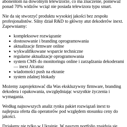
abonentom na dowolnym telewizorze, co ma znaczenie, ponieważ
ponad 70% widzów wciąż nie posiada telewizora typu smart.
Nie da się stworzyć produktu wysokiej jakości bez zespołu
profesjonalistów. Silny dział R&D to główny atut dekoderów inext.
Zapewniamy:
kompleksowe rozwiązanie
dostosowanie i branding oprogramowania
aktualizacje firmware online
wykwalifikowane wsparcie techniczne
regularne aktualizacje oprogramowania
system CMS do monitoringu online i zarządzania dekoderami
— inext Alcatraz
wiadomości push na ekranie
system zdalnej blokady
Możemy zaprojektować dla Was ekskluzywny firmware, branding
dekodera i opakowania, uwzględniając wszystkie życzenia i
wymagania.
Według najnowszych analiz rynku pakiet rozwiązań inext to
najlepsza oferta dla operatorów pod względem stosunku ceny do
jakości.
Działamy nie tylko w Ukrainie. W naszym portfolio znajdują się