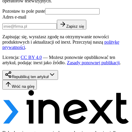
operatorów telewizyjnych.
Pozostaw to pole puste
Adres e-mail
Zapisz się
Zapisując się, wyrażasz zgodę na otrzymywanie nowości
produktowych i aktualizacji od inext. Przeczytaj naszą
politykę
prywatności
.
Licencja
:
CC BY 4.0
—
Możesz ponownie opublikować ten
artykuł, podając inext jako źródło.
Zasady ponownej publikacji
.
Republikuj ten artykuł
Wróć na górę