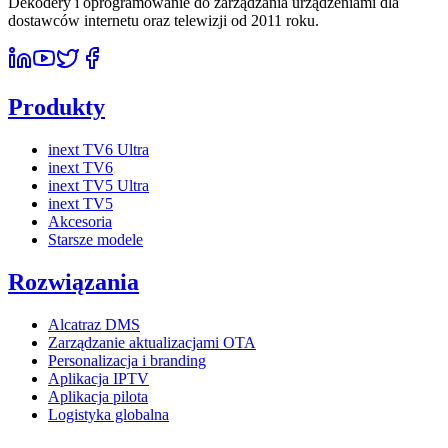
Dekodery i oprogramowanie do zarządzania urządzeniami dla
dostawców internetu oraz telewizji od 2011 roku.
Produkty
inext TV6 Ultra
inext TV6
inext TV5 Ultra
inext TV5
Akcesoria
Starsze modele
Rozwiązania
Alcatraz DMS
Zarządzanie aktualizacjami OTA
Personalizacja i branding
Aplikacja IPTV
Aplikacja pilota
Logistyka globalna