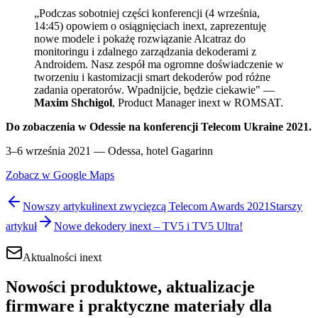
„Podczas sobotniej części konferencji (4 września,
14:45) opowiem o osiągnięciach inext, zaprezentuję
nowe modele i pokażę rozwiązanie Alcatraz do
monitoringu i zdalnego zarządzania dekoderami z
Androidem. Nasz zespół ma ogromne doświadczenie w
tworzeniu i kastomizacji smart dekoderów pod różne
zadania operatorów. Wpadnijcie, będzie ciekawie" —
Maxim Shchigol
, Product Manager inext w ROMSAT.
Do zobaczenia w Odessie na konferencji Telecom Ukraine 2021.
3–6 września 2021 — Odessa, hotel Gagarinn
Zobacz w Google Maps
Nowszy artykuł
inext zwycięzcą Telecom Awards 2021
Starszy
artykuł
Nowe dekodery inext – TV5 i TV5 Ultra!
Aktualności inext
Nowości produktowe, aktualizacje
firmware i praktyczne materiały dla