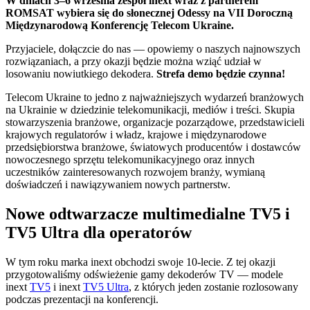
W dniach 3–6 września zespół inext wraz z partnerem
ROMSAT wybiera się do słonecznej Odessy na VII Doroczną
Międzynarodową Konferencję Telecom Ukraine.
Przyjaciele, dołączcie do nas — opowiemy o naszych najnowszych
rozwiązaniach, a przy okazji będzie można wziąć udział w
losowaniu nowiutkiego dekodera.
Strefa demo będzie czynna!
Telecom Ukraine to jedno z najważniejszych wydarzeń branżowych
na Ukrainie w dziedzinie telekomunikacji, mediów i treści. Skupia
stowarzyszenia branżowe, organizacje pozarządowe, przedstawicieli
krajowych regulatorów i władz, krajowe i międzynarodowe
przedsiębiorstwa branżowe, światowych producentów i dostawców
nowoczesnego sprzętu telekomunikacyjnego oraz innych
uczestników zainteresowanych rozwojem branży, wymianą
doświadczeń i nawiązywaniem nowych partnerstw.
Nowe odtwarzacze multimedialne TV5 i
TV5 Ultra dla operatorów
W tym roku marka inext obchodzi swoje 10-lecie. Z tej okazji
przygotowaliśmy odświeżenie gamy dekoderów TV — modele
inext
TV5
i inext
TV5 Ultra
, z których jeden zostanie rozlosowany
podczas prezentacji na konferencji.