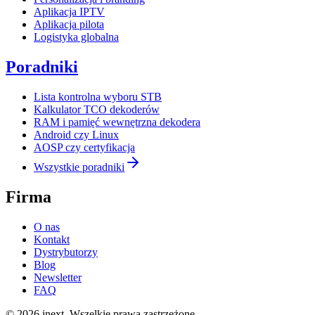
Aplikacja IPTV
Aplikacja pilota
Logistyka globalna
Poradniki
Lista kontrolna wyboru STB
Kalkulator TCO dekoderów
RAM i pamięć wewnętrzna dekodera
Android czy Linux
AOSP czy certyfikacja
Wszystkie poradniki
Firma
O nas
Kontakt
Dystrybutorzy
Blog
Newsletter
FAQ
©
2026
inext.
Wszelkie prawa zastrzeżone.