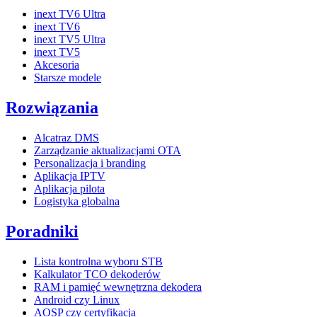
inext TV6 Ultra
inext TV6
inext TV5 Ultra
inext TV5
Akcesoria
Starsze modele
Rozwiązania
Alcatraz DMS
Zarządzanie aktualizacjami OTA
Personalizacja i branding
Aplikacja IPTV
Aplikacja pilota
Logistyka globalna
Poradniki
Lista kontrolna wyboru STB
Kalkulator TCO dekoderów
RAM i pamięć wewnętrzna dekodera
Android czy Linux
AOSP czy certyfikacja