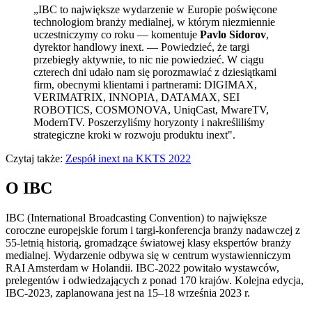
„IBC to największe wydarzenie w Europie poświęcone
technologiom branży medialnej, w którym niezmiennie
uczestniczymy co roku — komentuje
Pavlo Sidorov
,
dyrektor handlowy inext. — Powiedzieć, że targi
przebiegły aktywnie, to nic nie powiedzieć. W ciągu
czterech dni udało nam się porozmawiać z dziesiątkami
firm, obecnymi klientami i partnerami: DIGIMAX,
VERIMATRIX, INNOPIA, DATAMAX, SEI
ROBOTICS, COSMONOVA, UniqCast, MwareTV,
ModernTV. Poszerzyliśmy horyzonty i nakreśliliśmy
strategiczne kroki w rozwoju produktu inext".
Czytaj także:
Zespół inext na KKTS 2022
O IBC
IBC (International Broadcasting Convention) to największe
coroczne europejskie forum i targi-konferencja branży nadawczej z
55-letnią historią, gromadzące światowej klasy ekspertów branży
medialnej. Wydarzenie odbywa się w centrum wystawienniczym
RAI Amsterdam w Holandii. IBC-2022 powitało wystawców,
prelegentów i odwiedzających z ponad 170 krajów. Kolejna edycja,
IBC-2023, zaplanowana jest na 15–18 września 2023 r.