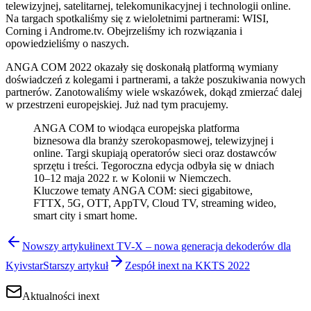
telewizyjnej, satelitarnej, telekomunikacyjnej i technologii online.
Na targach spotkaliśmy się z wieloletnimi partnerami: WISI,
Corning i Androme.tv. Obejrzeliśmy ich rozwiązania i
opowiedzieliśmy o naszych.
ANGA COM 2022 okazały się doskonałą platformą wymiany
doświadczeń z kolegami i partnerami, a także poszukiwania nowych
partnerów. Zanotowaliśmy wiele wskazówek, dokąd zmierzać dalej
w przestrzeni europejskiej. Już nad tym pracujemy.
ANGA COM to wiodąca europejska platforma
biznesowa dla branży szerokopasmowej, telewizyjnej i
online. Targi skupiają operatorów sieci oraz dostawców
sprzętu i treści. Tegoroczna edycja odbyła się w dniach
10–12 maja 2022 r. w Kolonii w Niemczech.
Kluczowe tematy ANGA COM: sieci gigabitowe,
FTTX, 5G, OTT, AppTV, Cloud TV, streaming wideo,
smart city i smart home.
Nowszy artykuł
inext TV-X – nowa generacja dekoderów dla
Kyivstar
Starszy artykuł
Zespół inext na KKTS 2022
Aktualności inext