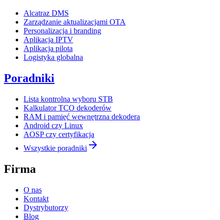
Alcatraz DMS
Zarządzanie aktualizacjami OTA
Personalizacja i branding
Aplikacja IPTV
Aplikacja pilota
Logistyka globalna
Poradniki
Lista kontrolna wyboru STB
Kalkulator TCO dekoderów
RAM i pamięć wewnętrzna dekodera
Android czy Linux
AOSP czy certyfikacja
Wszystkie poradniki
Firma
O nas
Kontakt
Dystrybutorzy
Blog