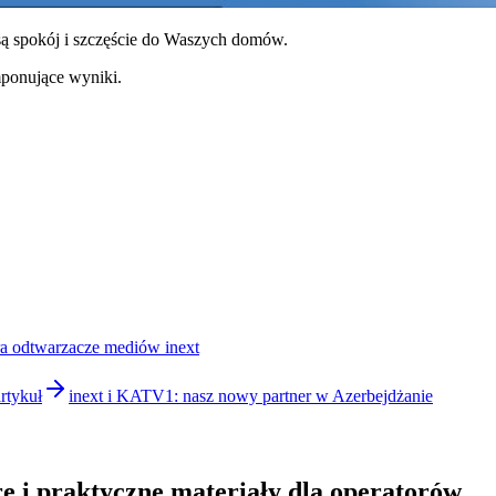
osą spokój i szczęście do Waszych domów.
mponujące wyniki.
ra odtwarzacze mediów inext
artykuł
inext i KATV1: nasz nowy partner w Azerbejdżanie
e i praktyczne materiały dla operatorów.