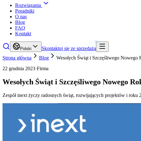
Rozwiązania
Poradniki
O nas
Blog
FAQ
Kontakt
Skontaktuj się ze sprzedażą
Polski
Strona główna
Blog
Wesołych Świąt i Szczęśliwego Nowego 
22 grudnia 2023
·
Firma
Wesołych Świąt i Szczęśliwego Nowego Ro
Zespół inext życzy radosnych świąt, rozwijających projektów i roku