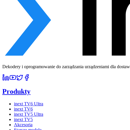
Dekodery i oprogramowanie do zarządzania urządzeniami dla dostawcó
Produkty
inext TV6 Ultra
inext TV6
inext TV5 Ultra
inext TV5
Akcesoria
Starsze modele