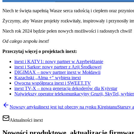
Niech te święta napełnią Wasze serca radością i ciepłem oraz przyni
Życzymy, aby Wasze projekty rozkwitały, inspirowały i przynosiły i
Niech rok 2024 będzie pełen nowych możliwości i radosnych chwil!
Od całego zespołu inext!
Przeczytaj więcej o projektach inext:
inext i KATV1: nowy partner w Azerbejdżanie
inext i Sarkor: nowy partner z Azji Środkowej
DIGIMAX – nowy partner inext w Mołdawii
Kazachski „Alma +" wybiera inext
Owocna współpraca inext i SWEET.TV
inext TV-X – nowa generacja dekoderów dla Kyivstar
Największy operator telekomunkacyjny Gruzji, SkyTel, wybie
Nowszy artykuł
inext jest już obecny na rynku Kirgistanu
Starszy 
Aktualności inext
Nowości produktowe, aktualizacje firmwar