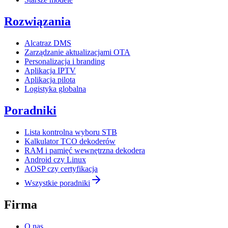
Rozwiązania
Alcatraz DMS
Zarządzanie aktualizacjami OTA
Personalizacja i branding
Aplikacja IPTV
Aplikacja pilota
Logistyka globalna
Poradniki
Lista kontrolna wyboru STB
Kalkulator TCO dekoderów
RAM i pamięć wewnętrzna dekodera
Android czy Linux
AOSP czy certyfikacja
Wszystkie poradniki
Firma
O nas