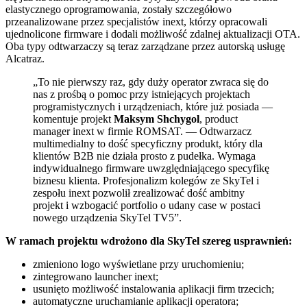
elastycznego oprogramowania, zostały szczegółowo
przeanalizowane przez specjalistów inext, którzy opracowali
ujednolicone firmware i dodali możliwość zdalnej aktualizacji OTA.
Oba typy odtwarzaczy są teraz zarządzane przez autorską usługę
Alcatraz.
„To nie pierwszy raz, gdy duży operator zwraca się do
nas z prośbą o pomoc przy istniejących projektach
programistycznych i urządzeniach, które już posiada —
komentuje projekt
Maksym Shchygol
, product
manager inext w firmie ROMSAT. — Odtwarzacz
multimedialny to dość specyficzny produkt, który dla
klientów B2B nie działa prosto z pudełka. Wymaga
indywidualnego firmware uwzględniającego specyfikę
biznesu klienta. Profesjonalizm kolegów ze SkyTel i
zespołu inext pozwolił zrealizować dość ambitny
projekt i wzbogacić portfolio o udany case w postaci
nowego urządzenia SkyTel TV5”.
W ramach projektu wdrożono dla SkyTel szereg usprawnień:
zmieniono logo wyświetlane przy uruchomieniu;
zintegrowano launcher inext;
usunięto możliwość instalowania aplikacji firm trzecich;
automatyczne uruchamianie aplikacji operatora;