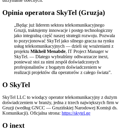
utrzymanie obecnych.
Opinia operatora SkyTel (Gruzja)
„Będąc już liderem sektora telekomunikacyjnego
Gruzji, traktujemy innowacje i postęp technologiczny
jako integralną część naszej strategii rozwoju. Pozwala
to pozycjonować SkyTel jako silnego gracza na rynku
usług telekomunikacyjnych — dzieli się wrażeniami z
projektu
Mikheil Menabde
, IT Project Manager w
SkyTel. — Dlatego wybraliśmy odtwarzacze inext,
ponieważ stoi za nimi zespół doświadczonych
profesjonalistów z bogatym doświadczeniem w
realizacji projektów dla operatorów z całego świata”.
O SkyTel
SkyTel LLC to wiodący operator telekomunikacyjny z dużym
doświadczeniem w branży, jedna z trzech największych firm w
Gruzji (według GNCC — Gruzińskiej Narodowej Komisji ds.
Komunikacji). Oficjalna strona:
https://skytel.ge
O inext