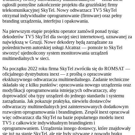
ogłosili pomyślne zakończenie projektu dla gruzińskiej firmy
telekomunikacyjnej SkyTel. Nowy odtwarzacz TV5 SkyTel
otrzymał indywidualne oprogramowanie (firmware) oraz pełny
branding urządzenia, interfejsu i opakowania.
Na pierwszym etapie projektu operator zamówił ponad tysiąc
dekoderów TV5 SkyTel dla swojej sieci internetowej, uznawanej za
największą w Gruzji. Nowe dekodery będą zarządzane za
pośrednictwem autorskiej usługi Alcatraz — pomoże to SkyTel
stworzyć ujednolicony system monitorowania urządzeń
multimedialnych w sieci.
Na początku 2022 roku firma SkyTel zwróciła się do ROMSAT —
oficjalnego dystrybutora inext — z prośbą o opracowanie
ekskluzywnego odtwarzacza multimedialnego. Zadanie techniczne
składało się z kilku punktów: opracowania nowego urządzenia oraz
modyfikacji oprogramowania istniejących odtwarzaczy, aby
doprowadzić oba typy urządzeń do jednego standardu i systemu
zarządzania. Jak pokazuje praktyka, niewielu dostawców
odtwarzaczy multimedialnych jest zainteresowanych dodatkowym
rozwojem oprogramowania i brandingiem. Zespół inext opracował
więc odtwarzacz dla SkyTel na bazie popularnego modelu inext
TV5 z całkowicie indywidualnym brandingiem i
oprogramowaniem. Urządzenia innego dostawcy, które znajdowały
się już na stanie SkyTel, ale nie były używane z powodu braku