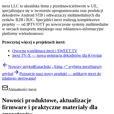
inext LLC to ukraińska firma z przedstawicielstwem w UE,
specjalizująca się w tworzeniu oprogramowania oraz produkcji
dekoderów Android STB i odtwarzaczy multimedialnych dla
rynków B2B i B2C. Specjaliści inext realizują kompleksowe
projekty — od IPTV/OTT po nowoczesne systemy multimedialne
w sieciach transportu miejskiego oraz reklamowo-informacyjne
platformy wieloekranowe.
Przeczytaj więcej o projektach inext:
Owocna współpraca inext i SWEET.TV
inext TV-X — nowa generacja dekoderów dla Kyivstar
Nowszy artykuł
Kazachski „Alma +” wybiera inext
Starszy
artykuł
Poznajcie nasz nowy produkt — aplikację inext do
zdalnego sterowania!
Aktualności inext
Nowości produktowe, aktualizacje
firmware i praktyczne materiały dla
operatorów.