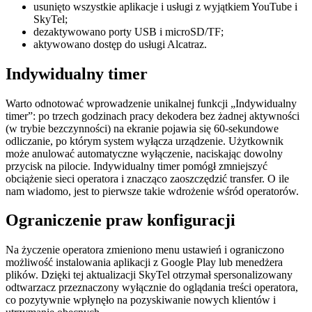
usunięto wszystkie aplikacje i usługi z wyjątkiem YouTube i
SkyTel;
dezaktywowano porty USB i microSD/TF;
aktywowano dostęp do usługi Alcatraz.
Indywidualny timer
Warto odnotować wprowadzenie unikalnej funkcji „Indywidualny
timer”: po trzech godzinach pracy dekodera bez żadnej aktywności
(w trybie bezczynności) na ekranie pojawia się 60-sekundowe
odliczanie, po którym system wyłącza urządzenie. Użytkownik
może anulować automatyczne wyłączenie, naciskając dowolny
przycisk na pilocie. Indywidualny timer pomógł zmniejszyć
obciążenie sieci operatora i znacząco zaoszczędzić transfer. O ile
nam wiadomo, jest to pierwsze takie wdrożenie wśród operatorów.
Ograniczenie praw konfiguracji
Na życzenie operatora zmieniono menu ustawień i ograniczono
możliwość instalowania aplikacji z Google Play lub menedżera
plików. Dzięki tej aktualizacji SkyTel otrzymał spersonalizowany
odtwarzacz przeznaczony wyłącznie do oglądania treści operatora,
co pozytywnie wpłynęło na pozyskiwanie nowych klientów i