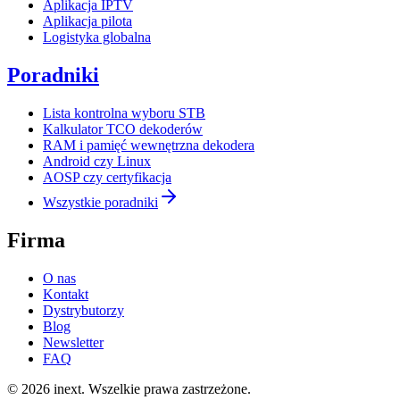
Aplikacja IPTV
Aplikacja pilota
Logistyka globalna
Poradniki
Lista kontrolna wyboru STB
Kalkulator TCO dekoderów
RAM i pamięć wewnętrzna dekodera
Android czy Linux
AOSP czy certyfikacja
Wszystkie poradniki
Firma
O nas
Kontakt
Dystrybutorzy
Blog
Newsletter
FAQ
©
2026
inext.
Wszelkie prawa zastrzeżone.