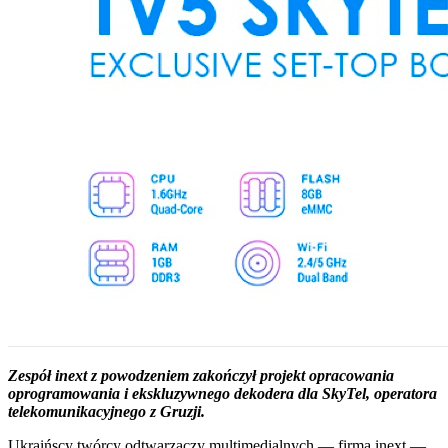
Zespół inext z powodzeniem zakończył projekt opracowania
oprogramowania i ekskluzywnego dekodera dla SkyTel, operatora
telekomunikacyjnego z Gruzji.
Ukraińscy twórcy odtwarzaczy multimedialnych — firma inext —