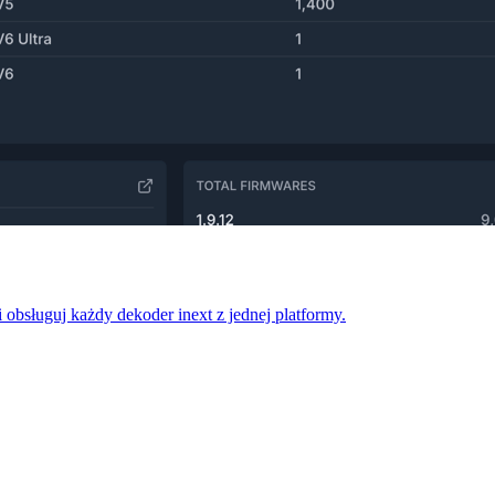
i obsługuj każdy dekoder inext z jednej platformy.