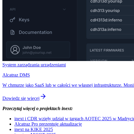
System zarządzania urządzeniami
Alcatraz DMS
W chmurze jako SaaS lub w całości we własnej infrastrukturze. Monitor
Dowiedz się więcej
Przeczytaj więcej o projektach inext:
inext i CDR wzięły udział w targach AOTEC 2025 w Madryci
Alcatraz Pro prezentuje aktualizację
inext na KIKE 2025