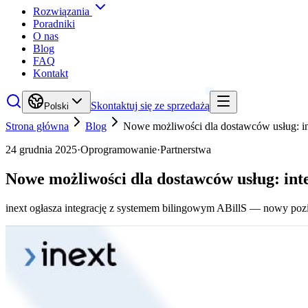
Rozwiązania
Poradniki
O nas
Blog
FAQ
Kontakt
Skontaktuj się ze sprzedażą
Polski
Strona główna
Blog
Nowe możliwości dla dostawców usług: in
24 grudnia 2025
·
Oprogramowanie
·
Partnerstwa
Nowe możliwości dla dostawców usług: int
inext ogłasza integrację z systemem bilingowym ABillS — nowy pozio