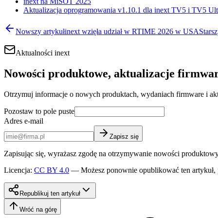
inext na MiSOT 2025
Aktualizacja oprogramowania v1.10.1 dla inext TV5 i TV5 Ult
Nowszy artykuł
inext wzięła udział w RTIME 2026 w USA
Starsz
Aktualności inext
Nowości produktowe, aktualizacje firmwar
Otrzymuj informacje o nowych produktach, wydaniach firmware i akt
Pozostaw to pole puste
Adres e-mail
Zapisz się
Zapisując się, wyrażasz zgodę na otrzymywanie nowości produktowych 
Licencja
:
CC BY 4.0
—
Możesz ponownie opublikować ten artykuł, p
Republikuj ten artykuł
Wróć na górę