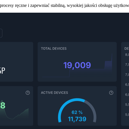
procesy ręczne i zapewniać stabilną, wysokiej jakości obsługę użyt