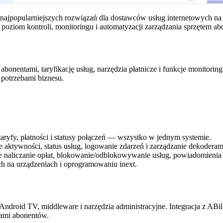
ajpopularniejszych rozwiązań dla dostawców usług internetowych na U
 poziom kontroli, monitoringu i automatyzacji zarządzania sprzętem a
bonentami, taryfikację usług, narzędzia płatnicze i funkcje monitoring
 potrzebami biznesu.
 taryfy, płatności i statusy połączeń — wszystko w jednym systemie.
e aktywności, status usług, logowanie zdarzeń i zarządzanie dekoderami
 naliczanie opłat, blokowanie/odblokowywanie usług, powiadomienia a
h na urządzeniach i oprogramowaniu inext.
 Android TV, middleware i narzędzia administracyjne. Integracja z A
iami abonentów.