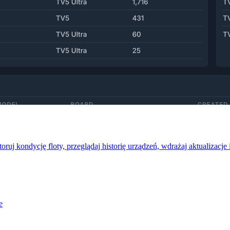
uj kondycję floty, przeglądaj historię urządzeń, wdrażaj aktualizacje 
e