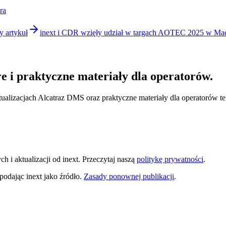
ra
y artykuł
inext i CDR wzięły udział w targach AOTEC 2025 w Ma
e i praktyczne materiały dla operatorów.
ualizacjach Alcatraz DMS oraz praktyczne materiały dla operatorów te
i aktualizacji od inext. Przeczytaj naszą
politykę prywatności
.
odając inext jako źródło.
Zasady ponownej publikacji
.