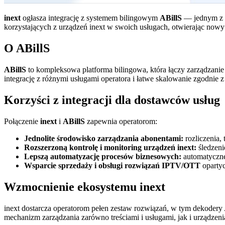
inext
ogłasza integrację z systemem bilingowym
ABillS
— jednym z n
korzystających z urządzeń inext w swoich usługach, otwierając nowy
O ABillS
ABillS
to kompleksowa platforma bilingowa, która łączy zarządzanie a
integrację z różnymi usługami operatora i łatwe skalowanie zgodnie z
Korzyści z integracji dla dostawców usług
Połączenie
inext
i
ABillS
zapewnia operatorom:
Jednolite środowisko zarządzania abonentami:
rozliczenia,
Rozszerzoną kontrolę i monitoring urządzeń inext:
śledzeni
Lepszą automatyzację procesów biznesowych:
automatyczne
Wsparcie sprzedaży i obsługi rozwiązań IPTV/OTT
opartyc
Wzmocnienie ekosystemu inext
inext dostarcza operatorom pełen zestaw rozwiązań, w tym dekodery
mechanizm zarządzania zarówno treściami i usługami, jak i urządzen