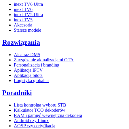
inext TV6 Ultra
inext TV6
inext TV5 Ultra
inext TV5
Akcesoria
Starsze modele
Rozwiązania
Alcatraz DMS
Zarządzanie aktualizacjami OTA
Personalizacja i branding
Aplikacja IPTV
Aplikacja pilota
Logistyka globalna
Poradniki
Lista kontrolna wyboru STB
Kalkulator TCO dekoderów
RAM i pamięć wewnętrzna dekodera
Android czy Linux
AOSP czy certyfikacja