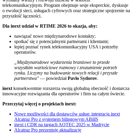
telekomunikacyjnym. Program obejmuje sesje eksperckie, dyskusje
o ewolucji sieci, usługach cyfrowych oraz strategiczne spojrzenie na
przyszłość łączności.
Dla inext udział w RTIME 2026 to okazja, aby:
nawiązać nowe międzynarodowe kontakty;
spotkać się z potencjalnymi partnerami i klientami;
lepiej poznać rynek telekomunikacyjny USA i potrzeby
operatorów.
„Międzynarodowe wydarzenia branżowe to przede
wszystkim wartościowe rozmowy i zrozumienie potrzeb
rynku. Liczymy na budowanie nowych relacji i przyszłe
partnerstwa"
— powiedział
Pavlo Sydorov
.
inext
konsekwentnie rozszerza swoją globalną obecność i dostarcza
innowacyjne rozwiązania dla operatorów i firm na całym świecie.
Przeczytaj więcej o projektach inext:
Nowe możliwości dla dostawców usług: integracja inext
Alcatraz Pro z systemem bilingowym ABillS
inext i CDR na targach AOTEC 2025 w Madrycie
Alcatraz Pro prezentuje aktualizację