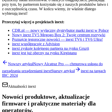
przy tym, by partnerom korzystało się z naszych produktów łatwo i
z oszczędnością czasu. W końcu wiemy, że właśnie dlatego
wybierają inext!
Przeczytaj więcej o projektach inext:
CDR.pl — nowy wyłączny dystrybutor marki inext w Polsce
Nowy inext TV5 Megogo Box 2: Twoje centrum rozrywki
Poznajcie tegoroczne nowości — inext TV6 i TV6 Ultra!
inext współpracuje z Advision
inext zyskuje kolejnego partnera na rynku Gruzji
inext jest już obecny na rynku Kirgistanu
Nowszy artykuł
Nowy Alcatraz Pro — chmurowa usługa do
zarządzania urządzeniami inext
Starszy artykuł
inext na targach
IBC 2024
Aktualności inext
Nowości produktowe, aktualizacje
firmware i praktyczne materiały dla
operatorów.