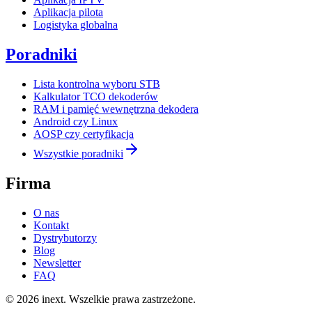
Aplikacja pilota
Logistyka globalna
Poradniki
Lista kontrolna wyboru STB
Kalkulator TCO dekoderów
RAM i pamięć wewnętrzna dekodera
Android czy Linux
AOSP czy certyfikacja
Wszystkie poradniki
Firma
O nas
Kontakt
Dystrybutorzy
Blog
Newsletter
FAQ
©
2026
inext.
Wszelkie prawa zastrzeżone.