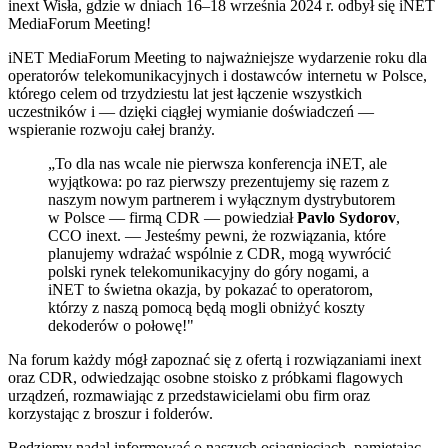
inext Wisła, gdzie w dniach 16–18 września 2024 r. odbył się iNET
MediaForum Meeting!
iNET MediaForum Meeting to najważniejsze wydarzenie roku dla
operatorów telekomunikacyjnych i dostawców internetu w Polsce,
którego celem od trzydziestu lat jest łączenie wszystkich
uczestników i — dzięki ciągłej wymianie doświadczeń —
wspieranie rozwoju całej branży.
„To dla nas wcale nie pierwsza konferencja iNET, ale
wyjątkowa: po raz pierwszy prezentujemy się razem z
naszym nowym partnerem i wyłącznym dystrybutorem
w Polsce — firmą CDR — powiedział
Pavlo Sydorov
,
CCO inext. — Jesteśmy pewni, że rozwiązania, które
planujemy wdrażać wspólnie z CDR, mogą wywrócić
polski rynek telekomunikacyjny do góry nogami, a
iNET to świetna okazja, by pokazać to operatorom,
którzy z naszą pomocą będą mogli obniżyć koszty
dekoderów o połowę!"
Na forum każdy mógł zapoznać się z ofertą i rozwiązaniami inext
oraz CDR, odwiedzając osobne stoisko z próbkami flagowych
urządzeń, rozmawiając z przedstawicielami obu firm oraz
korzystając z broszur i folderów.
Będziemy nadal informować o naszych osiągnięciach, pamiętając