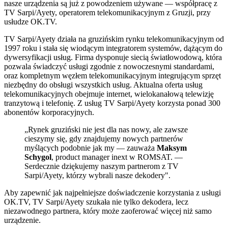
nasze urządzenia są już z powodzeniem używane — współpracę z
TV Sarpi/Ayety, operatorem telekomunikacyjnym z Gruzji, przy
usłudze OK.TV.
TV Sarpi/Ayety działa na gruzińskim rynku telekomunikacyjnym od
1997 roku i stała się wiodącym integratorem systemów, dążącym do
dywersyfikacji usług. Firma dysponuje siecią światłowodową, która
pozwala świadczyć usługi zgodnie z nowoczesnymi standardami,
oraz kompletnym węzłem telekomunikacyjnym integrującym sprzęt
niezbędny do obsługi wszystkich usług. Aktualna oferta usług
telekomunikacyjnych obejmuje internet, wielokanałową telewizję
tranzytową i telefonię. Z usług TV Sarpi/Ayety korzysta ponad 300
abonentów korporacyjnych.
„Rynek gruziński nie jest dla nas nowy, ale zawsze
cieszymy się, gdy znajdujemy nowych partnerów
myślących podobnie jak my — zauważa
Maksym
Schygol
, product manager inext w ROMSAT. —
Serdecznie dziękujemy naszym partnerom z TV
Sarpi/Ayety, którzy wybrali nasze dekodery".
Aby zapewnić jak najpełniejsze doświadczenie korzystania z usługi
OK.TV, TV Sarpi/Ayety szukała nie tylko dekodera, lecz
niezawodnego partnera, który może zaoferować więcej niż samo
urządzenie.