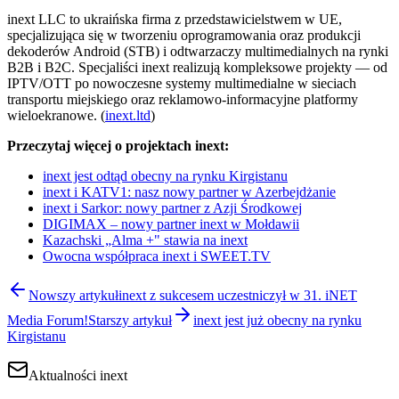
inext LLC to ukraińska firma z przedstawicielstwem w UE,
specjalizująca się w tworzeniu oprogramowania oraz produkcji
dekoderów Android (STB) i odtwarzaczy multimedialnych na rynki
B2B i B2C. Specjaliści inext realizują kompleksowe projekty — od
IPTV/OTT po nowoczesne systemy multimedialne w sieciach
transportu miejskiego oraz reklamowo-informacyjne platformy
wieloekranowe. (
inext.ltd
)
Przeczytaj więcej o projektach inext:
inext jest odtąd obecny na rynku Kirgistanu
inext i KATV1: nasz nowy partner w Azerbejdżanie
inext i Sarkor: nowy partner z Azji Środkowej
DIGIMAX – nowy partner inext w Mołdawii
Kazachski „Alma +" stawia na inext
Owocna współpraca inext i SWEET.TV
Nowszy artykuł
inext z sukcesem uczestniczył w 31. iNET
Media Forum!
Starszy artykuł
inext jest już obecny na rynku
Kirgistanu
Aktualności inext