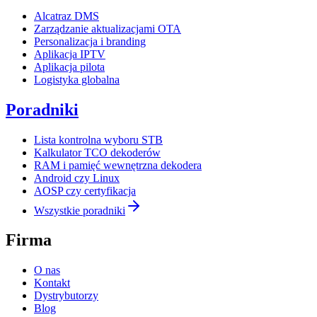
Alcatraz DMS
Zarządzanie aktualizacjami OTA
Personalizacja i branding
Aplikacja IPTV
Aplikacja pilota
Logistyka globalna
Poradniki
Lista kontrolna wyboru STB
Kalkulator TCO dekoderów
RAM i pamięć wewnętrzna dekodera
Android czy Linux
AOSP czy certyfikacja
Wszystkie poradniki
Firma
O nas
Kontakt
Dystrybutorzy
Blog