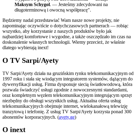
Maksym Schygol
. — Jesteśmy zdecydowani na
długoterminową i owocną współpracę".
Będziemy nadal przedstawiać Wam nasze nowe projekty, nie
zapominając oczywiście o dotychczasowych partnerach — robiąc
wszystko, aby korzystanie z naszych produktów było jak
najbardziej komfortowe i wygodne, a także oszczędzało im czas na
doskonalenie własnych technologii. Wiemy przecież, że właśnie
dlatego wybierają inext!
O TV Sarpi/Ayety
TV Sarpi/Ayety działa na gruzińskim rynku telekomunikacyjnym od
1997 roku i stała się wiodącym integratorem systemów, dążącym do
dywersyfikacji usług. Firma dysponuje siecią światłowodową, która
pozwala świadczyć usługi zgodnie z nowoczesnymi standardami,
oraz kompletnym węzłem telekomunikacyjnym integrującym sprzęt
niezbędny do obsługi wszystkich usług. Aktualna oferta usług
telekomunikacyjnych obejmuje internet, wielokanałową telewizję
tranzytową i telefonię. Z usług TV Sarpi/Ayety korzysta ponad 300
abonentów korporacyjnych. (
ayety.ge
)
O inext