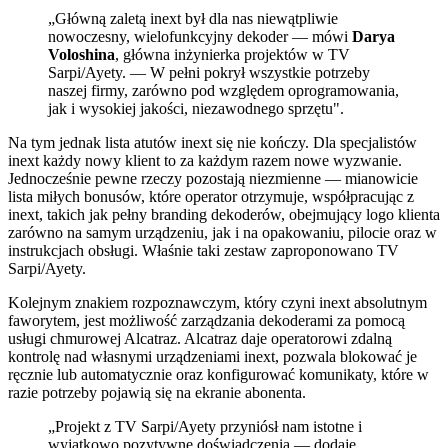
„Główną zaletą inext był dla nas niewątpliwie
nowoczesny, wielofunkcyjny dekoder — mówi
Darya
Voloshina
, główna inżynierka projektów w TV
Sarpi/Ayety. — W pełni pokrył wszystkie potrzeby
naszej firmy, zarówno pod względem oprogramowania,
jak i wysokiej jakości, niezawodnego sprzętu".
Na tym jednak lista atutów inext się nie kończy. Dla specjalistów
inext każdy nowy klient to za każdym razem nowe wyzwanie.
Jednocześnie pewne rzeczy pozostają niezmienne — mianowicie
lista miłych bonusów, które operator otrzymuje, współpracując z
inext, takich jak pełny branding dekoderów, obejmujący logo klienta
zarówno na samym urządzeniu, jak i na opakowaniu, pilocie oraz w
instrukcjach obsługi. Właśnie taki zestaw zaproponowano TV
Sarpi/Ayety.
Kolejnym znakiem rozpoznawczym, który czyni inext absolutnym
faworytem, jest możliwość zarządzania dekoderami za pomocą
usługi chmurowej Alcatraz. Alcatraz daje operatorowi zdalną
kontrolę nad własnymi urządzeniami inext, pozwala blokować je
ręcznie lub automatycznie oraz konfigurować komunikaty, które w
razie potrzeby pojawią się na ekranie abonenta.
„Projekt z TV Sarpi/Ayety przyniósł nam istotne i
wyjątkowo pozytywne doświadczenia — dodaje