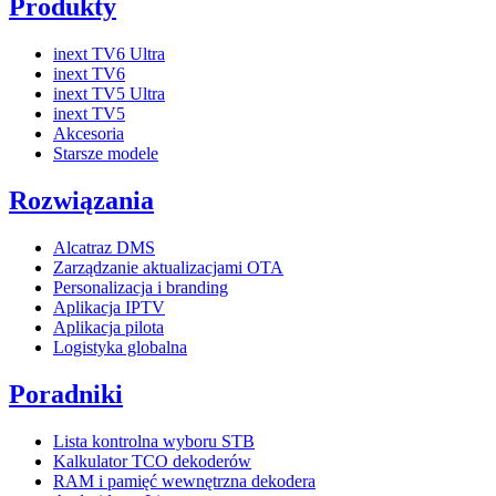
Produkty
inext TV6 Ultra
inext TV6
inext TV5 Ultra
inext TV5
Akcesoria
Starsze modele
Rozwiązania
Alcatraz DMS
Zarządzanie aktualizacjami OTA
Personalizacja i branding
Aplikacja IPTV
Aplikacja pilota
Logistyka globalna
Poradniki
Lista kontrolna wyboru STB
Kalkulator TCO dekoderów
RAM i pamięć wewnętrzna dekodera