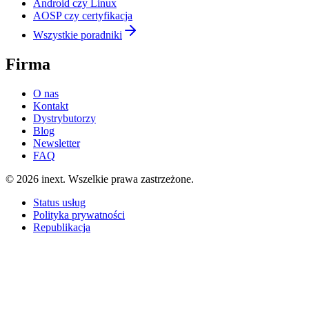
Android czy Linux
AOSP czy certyfikacja
Wszystkie poradniki
Firma
O nas
Kontakt
Dystrybutorzy
Blog
Newsletter
FAQ
©
2026
inext.
Wszelkie prawa zastrzeżone.
Status usług
Polityka prywatności
Republikacja