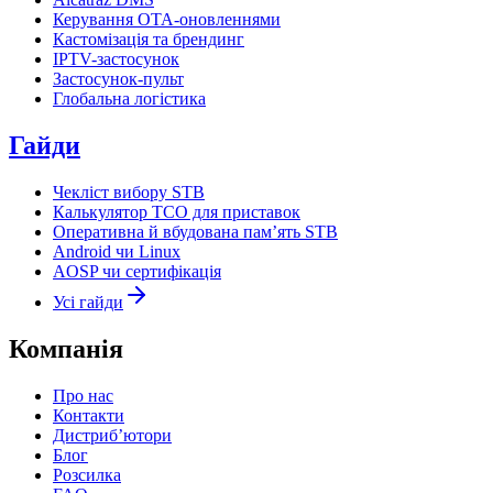
Керування OTA-оновленнями
Кастомізація та брендинг
IPTV-застосунок
Застосунок-пульт
Глобальна логістика
Гайди
Чекліст вибору STB
Калькулятор TCO для приставок
Оперативна й вбудована пам’ять STB
Android чи Linux
AOSP чи сертифікація
Усі гайди
Компанія
Про нас
Контакти
Дистриб’ютори
Блог
Розсилка