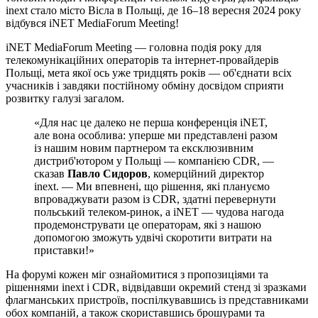
inext стало місто Вісла в Польщі, де 16–18 вересня 2024 року
відбувся iNET MediaForum Meeting!
iNET MediaForum Meeting — головна подія року для
телекомунікаційних операторів та інтернет-провайдерів
Польщі, мета якої ось уже тридцять років — об'єднати всіх
учасників і завдяки постійному обміну досвідом сприяти
розвитку галузі загалом.
«Для нас це далеко не перша конференція iNET,
але вона особлива: уперше ми представлені разом
із нашим новим партнером та ексклюзивним
дистриб'ютором у Польщі — компанією CDR, —
сказав
Павло Сидоров
, комерційний директор
inext. — Ми впевнені, що рішення, які плануємо
впроваджувати разом із CDR, здатні перевернути
польський телеком-ринок, а iNET — чудова нагода
продемонструвати це операторам, які з нашою
допомогою зможуть удвічі скоротити витрати на
приставки!»
На форумі кожен міг ознайомитися з пропозиціями та
рішеннями inext і CDR, відвідавши окремий стенд зі зразками
флагманських пристроїв, поспілкувавшись із представниками
обох компаній, а також скориставшись брошурами та