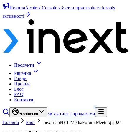
Новина
Alcatraz Console v3: стан пристроїв та історія
активності
Продукти
Рішення
Гайди
Про нас
Блог
FAQ
Контакти
Зв’язатися з продажами
Українська
Головна
Блог
inext на iNET MediaForum Meeting 2024