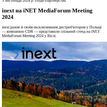
5 листопада 2024 р.
·
Події
·
Партнерства
inext на iNET MediaForum Meeting
2024
inext разом зі своїм ексклюзивним дистриб'ютором у Польщі
— компанією CDR — представили спільний стенд на iNET
MediaForum Meeting 2024 у Віслі.