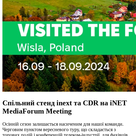
Спільний стенд inext та CDR на iNET
MediaForum Meeting
Осінній сезон залишається насиченим для нашої команди.
Черговим пунктом вересневого туру, що складається з
топових подій і конференцій телеком-індустрії, для фахівців