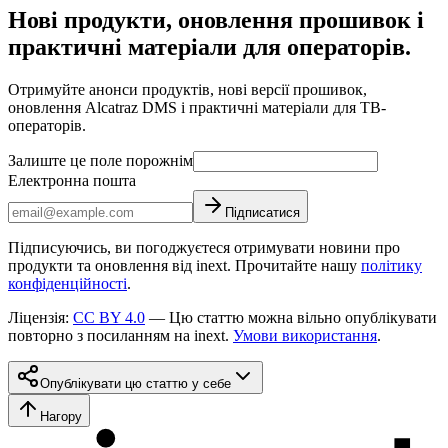
Нові продукти, оновлення прошивок і
практичні матеріали для операторів.
Отримуйте анонси продуктів, нові версії прошивок,
оновлення Alcatraz DMS і практичні матеріали для ТВ-
операторів.
Залиште це поле порожнім
Електронна пошта
Підписатися
Підписуючись, ви погоджуєтеся отримувати новини про
продукти та оновлення від inext. Прочитайте нашу
політику
конфіденційності
.
Ліцензія
:
CC BY 4.0
—
Цю статтю можна вільно опублікувати
повторно з посиланням на inext.
Умови використання
.
Опублікувати цю статтю у себе
Нагору