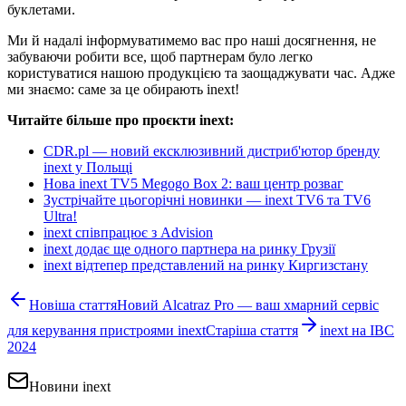
буклетами.
Ми й надалі інформуватимемо вас про наші досягнення, не
забуваючи робити все, щоб партнерам було легко
користуватися нашою продукцією та заощаджувати час. Адже
ми знаємо: саме за це обирають inext!
Читайте більше про проєкти inext:
CDR.pl — новий ексклюзивний дистриб'ютор бренду
inext у Польщі
Нова inext TV5 Megogo Box 2: ваш центр розваг
Зустрічайте цьогорічні новинки — inext TV6 та TV6
Ultra!
inext співпрацює з Advision
inext додає ще одного партнера на ринку Грузії
inext відтепер представлений на ринку Киргизстану
Новіша стаття
Новий Alcatraz Pro — ваш хмарний сервіс
для керування пристроями inext
Старіша стаття
inext на IBC
2024
Новини inext