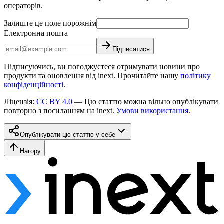
операторів.
Залиште це поле порожнім
Електронна пошта
Підписатися
Підписуючись, ви погоджуєтеся отримувати новини про
продукти та оновлення від inext. Прочитайте нашу
політику
конфіденційності
.
Ліцензія
:
CC BY 4.0
—
Цю статтю можна вільно опублікувати
повторно з посиланням на inext.
Умови використання
.
Опублікувати цю статтю у себе
Нагору