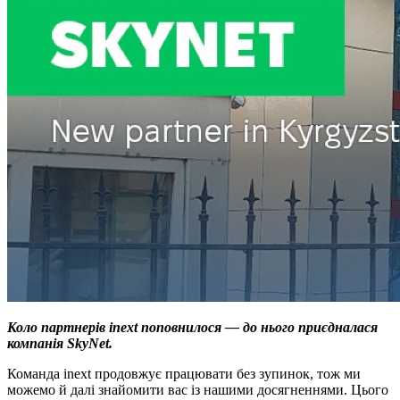
Коло партнерів inext поповнилося — до нього приєдналася
компанія SkyNet.
Команда inext продовжує працювати без зупинок, тож ми
можемо й далі знайомити вас із нашими досягненнями. Цього