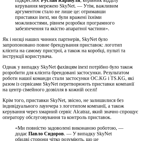
підкреслює
Руслан Карабуля
, керівник відділу
керування мережею SkyNet. — Утім, важливим
аргументом стало не лише це: отримавши
приставки inext, ми були вражені їхніми
можливостями, рівнем розробки програмного
забезпечення та якістю апаратної частини».
Як і низці наших чинних партнерів, SkyNet було
запропоновано повне брендування приставок: логотип
клієнта на самому пристрої, а також на коробці, пульті та
інструкції користувача.
Однак у випадку SkyNet фахівцям inext потрібно було також
розробити для клієнта брендовані застосунки. Результатом
роботи нашої команди стали застосунки OC.KG і TS.KG, які
разом із сервісами SkyNet перетворюють приставки компанії
на центр сімейного дозвілля в кожній оселі!
Крім того, приставки SkyNet, звісно, не залишилися без
індивідуального лаунчера з логотипом компанії, а також
керування через хмарний сервіс Alcatraz, який значно спрощує
оператору обслуговування та контроль приставок.
«Ми повністю задоволені виконаною роботою, —
додає
Павло Сидоров
. — У випадку SkyNet
обидві сторони чітко розуміють, що це