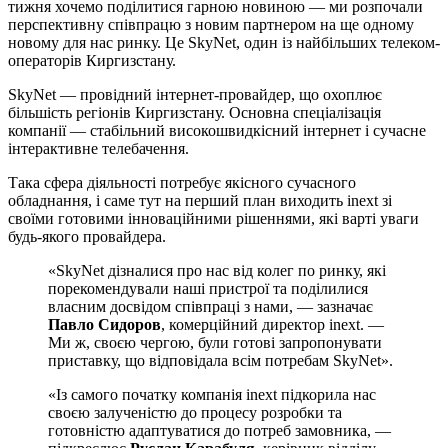
тижня хочемо поділитися гарною новиною — ми розпочали
перспективну співпрацю з новим партнером на ще одному
новому для нас ринку. Це SkyNet, один із найбільших телеком-
операторів Киргизстану.
SkyNet — провідний інтернет-провайдер, що охоплює
більшість регіонів Киргизстану. Основна спеціалізація
компанії — стабільний високошвидкісний інтернет і сучасне
інтерактивне телебачення.
Така сфера діяльності потребує якісного сучасного
обладнання, і саме тут на перший план виходить inext зі
своїми готовими інноваційними рішеннями, які варті уваги
будь-якого провайдера.
«SkyNet дізналися про нас від колег по ринку, які
порекомендували наші пристрої та поділилися
власним досвідом співпраці з нами, — зазначає
Павло Сидоров
, комерційний директор inext. —
Ми ж, своєю чергою, були готові запропонувати
приставку, що відповідала всім потребам SkyNet».
«Із самого початку компанія inext підкорила нас
своєю залученістю до процесу розробки та
готовністю адаптуватися до потреб замовника, —