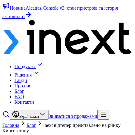
Новина
Alcatraz Console v3: стан пристроїв та історія
активності
Продукти
Рішення
Гайди
Про нас
Блог
FAQ
Контакти
Зв’язатися з продажами
Українська
Головна
Блог
inext відтепер представлено на ринку
Киргизстану