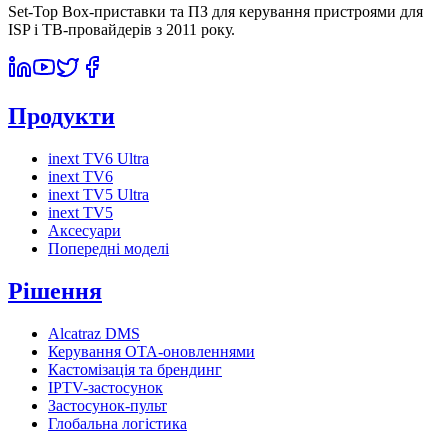
Set-Top Box-приставки та ПЗ для керування пристроями для
ISP і ТВ-провайдерів з 2011 року.
Продукти
inext TV6 Ultra
inext TV6
inext TV5 Ultra
inext TV5
Аксесуари
Попередні моделі
Рішення
Alcatraz DMS
Керування OTA-оновленнями
Кастомізація та брендинг
IPTV-застосунок
Застосунок-пульт
Глобальна логістика