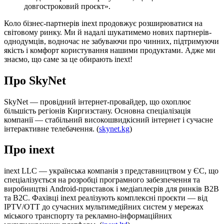
довгостроковий проєкт».
Коло бізнес-партнерів inext продовжує розширюватися на
світовому ринку. Ми й надалі шукатимемо нових партнерів-
однодумців, водночас не забуваючи про чинних, підтримуючи
якість і комфорт користування нашими продуктами. Адже ми
знаємо, що саме за це обирають inext!
Про SkyNet
SkyNet — провідний інтернет-провайдер, що охоплює
більшість регіонів Киргизстану. Основна спеціалізація
компанії — стабільний високошвидкісний інтернет і сучасне
інтерактивне телебачення. (
skynet.kg
)
Про inext
inext LLC — українська компанія з представництвом у ЄС, що
спеціалізується на розробці програмного забезпечення та
виробництві Android-приставок і медіаплеєрів для ринків B2B
та B2C. Фахівці inext реалізують комплексні проєкти — від
IPTV/OTT до сучасних мультимедійних систем у мережах
міського транспорту та рекламно-інформаційних