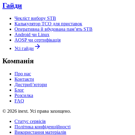
Гайди
Чекліст вибору STB
Калькулятор TCO для приставок
Оперативна й вбудована пам’ять STB
Android чи Linux
AOSP чи сертифікація
Усі гайди
Компанія
Про нас
Контакти
Дистриб’ютори
Блог
Розсилка
FAQ
©
2026
inext.
Усі права захищено.
Статус сервісів
Політика конфіденційності
Використання матеріалів