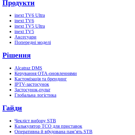
Продукти
inext TV6 Ultra
inext TV6
inext TV5 Ultra
inext TV5
Аксесуари
Попередні моделі
Рішення
Alcatraz DMS
Керування OTA-оновленнями
Кастомізація та брендинг
IPTV-застосунок
Застосунок-пульт
Глобальна логістика
Гайди
Чекліст вибору STB
Калькулятор TCO для приставок
Оперативна й вбудована пам’ять STB