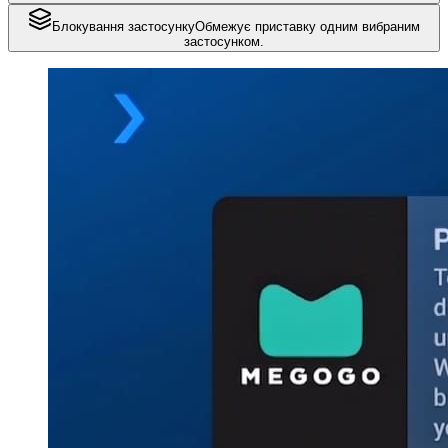
Блокування застосунку
Обмежує приставку одним вибраним
застосунком.