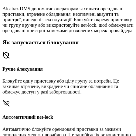
Alcatraz DMS допомагає операторам захищати орендовані
приставки, втрачене обладнання, неоплачені акаунти та
пристрої, виведені з експлуатації. Блокуйте окрему приставку
чи групу вручну або використовуйте net-lock, щоб обмежувати
орендовані пристрої за межами дозволених мереж провайдера.
Як запускається блокування
Ручне блокування
Блокуйте одну приставку або цілу групу за потреби. Це
захищає втрачене, викрадене чи списане обладнання та
обмежує доступ у разі заборгованості.
Автоматичний net-lock
Автоматично блокуйте орендовані приставки за межами
дозволених мереж провайдера. Це запобігає їх використанню