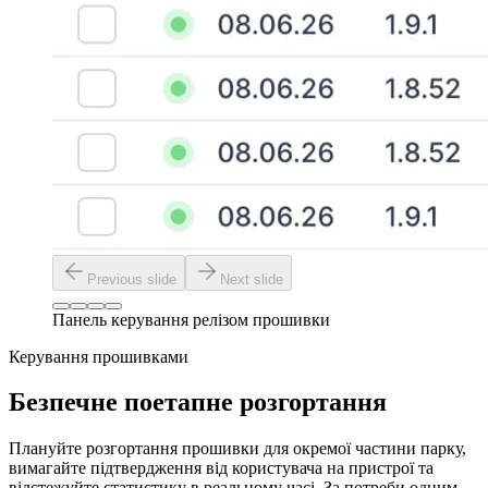
Previous slide
Next slide
Панель керування релізом прошивки
Керування прошивками
Безпечне поетапне розгортання
Плануйте розгортання прошивки для окремої частини парку,
вимагайте підтвердження від користувача на пристрої та
відстежуйте статистику в реальному часі. За потреби одним