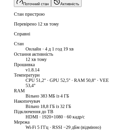
Поточний стан
Активність
Стан пристрою
Перевірено 12 хв тому
Справні
Стан
Онлайн · 4 д 1 год 19 хв
Остання активність
12 хв тому
Прошивка
v1.8.14
Температури
CPU 51,2° · GPU 52,5° · RAM 50,8° · VEE
53,4°
RAM
Вільно 383 МБ із 4 ГБ
Накопичувач
Вільно 18,8 ГБ із 32 ГБ
Підключення до ТВ
HDMI · 1920×1080 · 60 кадр/с
Мережа
Wi-Fi 5 ГГц · RSSI −29 дБм (відмінно)