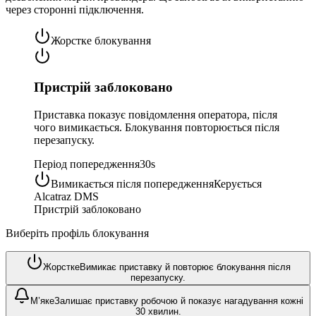
через сторонні підключення.
Жорстке блокування
Пристрій заблоковано
Приставка показує повідомлення оператора, після
чого вимикається. Блокування повторюється після
перезапуску.
Період попередження
30s
Вимикається після попередження
Керується
Alcatraz DMS
Пристрій заблоковано
Виберіть профіль блокування
Жорстке
Вимикає приставку й повторює блокування після
перезапуску.
М’яке
Залишає приставку робочою й показує нагадування кожні
30 хвилин.