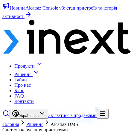
Новина
Alcatraz Console v3: стан пристроїв та історія
активності
Продукти
Рішення
Гайди
Про нас
Блог
FAQ
Контакти
Зв’язатися з продажами
Українська
Головна
Рішення
Alcatraz DMS
Система керування пристроями