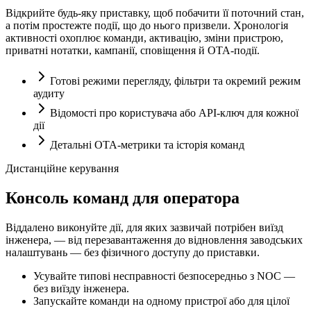
Відкрийте будь-яку приставку, щоб побачити її поточний стан,
а потім простежте події, що до нього призвели. Хронологія
активності охоплює команди, активацію, зміни пристрою,
приватні нотатки, кампанії, сповіщення й OTA-події.
Готові режими перегляду, фільтри та окремий режим
аудиту
Відомості про користувача або API-ключ для кожної
дії
Детальні OTA-метрики та історія команд
Дистанційне керування
Консоль команд для оператора
Віддалено виконуйте дії, для яких зазвичай потрібен виїзд
інженера, — від перезавантаження до відновлення заводських
налаштувань — без фізичного доступу до приставки.
Усувайте типові несправності безпосередньо з NOC —
без виїзду інженера.
Запускайте команди на одному пристрої або для цілої