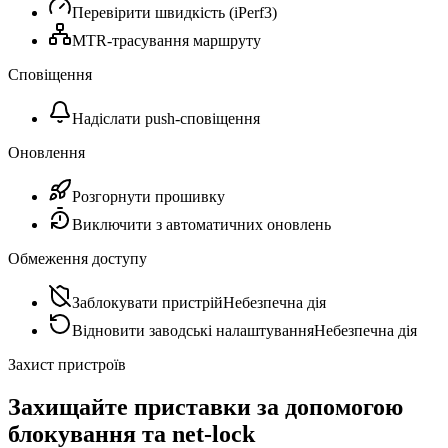
Перевірити швидкість (iPerf3)
MTR-трасування маршруту
Сповіщення
Надіслати push-сповіщення
Оновлення
Розгорнути прошивку
Виключити з автоматичних оновлень
Обмеження доступу
Заблокувати пристрій
Небезпечна дія
Відновити заводські налаштування
Небезпечна дія
Захист пристроїв
Захищайте приставки за допомогою
блокування та net-lock