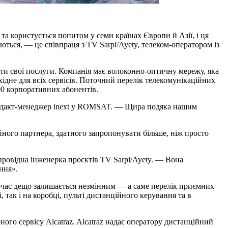
а користується попитом у семи країнах Європи й Азії, і ця
ються, — це співпраця з TV Sarpi/Ayety, телеком-оператором із
ати свої послуги. Компанія має волоконно-оптичну мережу, яка
ідне для всіх сервісів. Поточний перелік телекомунікаційних
00 корпоративних абонентів.
одакт-менеджер inext у ROMSAT. — Щира подяка нашим
ного партнера, здатного запропонувати більше, ніж просто
 провідна інженерка проєктів TV Sarpi/Ayety. — Вона
ння».
дночас дещо залишається незмінним — а саме перелік приємних
 так і на коробці, пульті дистанційного керування та в
го сервісу Alcatraz. Alcatraz надає оператору дистанційний