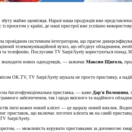
збуту майже щомісяця. Наразі наша продукція вже представлена т
 із проєктом у країні, де наші пристрої вже успішно використову
стала провідним системним інтегратором, що прагне диверсифікув
цінний телекомунікаційний вузол, що об'єднує обладнання, необх
я та телефонію. Послугами TV Sarpi/Ayety користуються понад 3
і знаходити нових однодумців, — зазначає
Максим Щиголь
, пр
сом OK.TV, TV Sarpi/Ayety шукала не просто приставку, а надій
часна багатофункціональна приставка, — каже
Дар'я Волошина
,
грамного забезпечення, так і щодо якісного та надійного обладна
іалістів inext кожен новий клієнт — це щоразу новий виклик. Во
нг приставок, що включає логотип клієнта як на самій приставці,
TV Sarpi/Ayety.
оритом, — можливість керувати приставками за допомогою хмарно