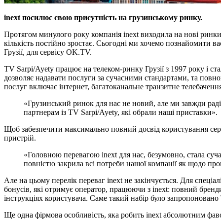
inext посилює свою присутність на грузинському ринку.
Протягом минулого року компанія inext виходила на нові ринки 
кількість постійно зростає. Сьогодні ми хочемо познайомити вас
Грузії, для сервісу OK.TV.
TV Sarpi/Ayety працює на телеком-ринку Грузії з 1997 року і 
дозволяє надавати послуги за сучасними стандартами, та повно
послуг включає інтернет, багатоканальне транзитне телебаченн
«Грузинський ринок для нас не новий, але ми завжди рад
партнерам із TV Sarpi/Ayety, які обрали наші приставки».
Щоб забезпечити максимально повний досвід користування серві
пристрій.
«Головною перевагою inext для нас, безумовно, стала су
повністю закрила всі потреби нашої компанії як щодо про
Але на цьому перелік переваг inext не закінчується. Для спец
бонусів, які отримує оператор, працюючи з inext: повний бренди
інструкціях користувача. Саме такий набір було запропоновано 
Ще одна фірмова особливість, яка робить inext абсолютним фав