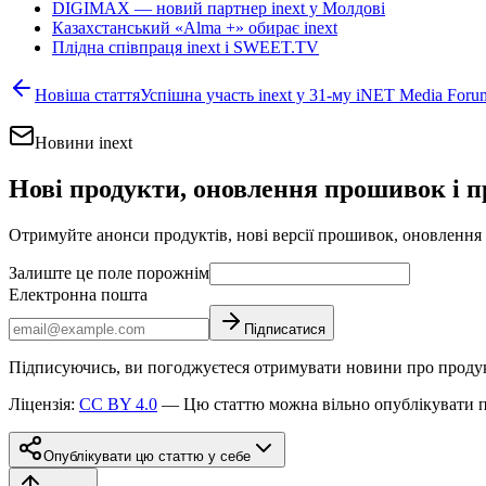
DIGIMAX — новий партнер inext у Молдові
Казахстанський «Alma +» обирає inext
Плідна співпраця inext і SWEET.TV
Новіша стаття
Успішна участь inext у 31-му iNET Media Foru
Новини inext
Нові продукти, оновлення прошивок і п
Отримуйте анонси продуктів, нові версії прошивок, оновлення 
Залиште це поле порожнім
Електронна пошта
Підписатися
Підписуючись, ви погоджуєтеся отримувати новини про продукт
Ліцензія
:
CC BY 4.0
—
Цю статтю можна вільно опублікувати п
Опублікувати цю статтю у себе