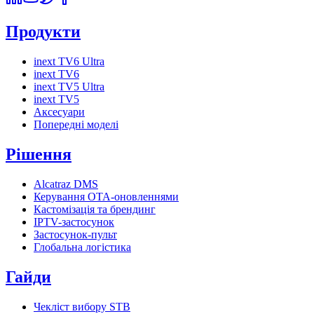
Продукти
inext TV6 Ultra
inext TV6
inext TV5 Ultra
inext TV5
Аксесуари
Попередні моделі
Рішення
Alcatraz DMS
Керування OTA-оновленнями
Кастомізація та брендинг
IPTV-застосунок
Застосунок-пульт
Глобальна логістика
Гайди
Чекліст вибору STB