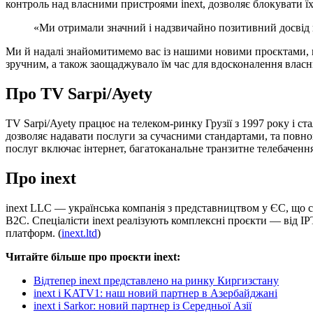
контроль над власними пристроями inext, дозволяє блокувати їх
«Ми отримали значний і надзвичайно позитивний досвід в
Ми й надалі знайомитимемо вас із нашими новими проєктами, 
зручним, а також заощаджувало їм час для вдосконалення власни
Про TV Sarpi/Ayety
TV Sarpi/Ayety працює на телеком-ринку Грузії з 1997 року і 
дозволяє надавати послуги за сучасними стандартами, та повно
послуг включає інтернет, багатоканальне транзитне телебаченн
Про inext
inext LLC — українська компанія з представництвом у ЄС, що с
B2C. Спеціалісти inext реалізують комплексні проєкти — від 
платформ. (
inext.ltd
)
Читайте більше про проєкти inext:
Відтепер inext представлено на ринку Киргизстану
inext і KATV1: наш новий партнер в Азербайджані
inext і Sarkor: новий партнер із Середньої Азії