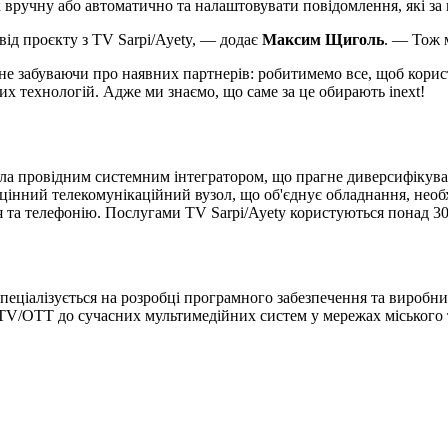
 вручну або автоматично та налаштовувати повідомлення, які за 
ід проєкту з TV Sarpi/Ayety, — додає
Максим Щиголь
. — Тож 
не забуваючи про наявних партнерів: робитимемо все, щоб кор
х технологій. Адже ми знаємо, що саме за це обирають inext!
стала провідним системним інтегратором, що прагне диверсифікув
цінний телекомунікаційний вузол, що об'єднує обладнання, необх
я та телефонію. Послугами TV Sarpi/Ayety користуються понад 30
пеціалізується на розробці програмного забезпечення та виробниц
IPTV/OTT до сучасних мультимедійних систем у мережах міськог