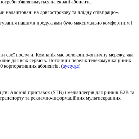
потреби з'являтимуться на екрані абонента.
ми налаштовані на довгострокову та плідну співпрацю».
истування нашими продуктами було максимально комфортним і
ати свої послуги. Компанія має волоконно-оптичну мережу, яка
ідне для всіх сервісів. Поточний перелік телекомунікаційних
0 корпоративних абонентів. (
ayety.ge
)
тві Android-приставок (STB) і медіаплеєрів для ринків B2B та
о транспорту та рекламно-інформаційних мультиекранних