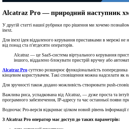
Alcatraz Pro — природний наступник хм
У другій статті нашої рубрики про рішення ми хочемо познайом
inext.
Для inext ідея віддаленого керування приставками в мережі не 
від понад ста п'ятдесяти операторів.
Alcatraz — це SaaS-система віртуального керування прис
іншого, віддалено блокувати пристрій вручну або автома
Alcatraz Pro
суттєво розширює функціональність попередника —
кінцевим користувачем. Такі сповіщення можна надсилати як на 
Для зручності також додано можливість створювати push-сповіще
Важлива риса, успадкована від Alcatraz, — дуже проста та інту
програмного забезпечення, IP-адресу та час останньої появи пр
Водночас Pro-версія відкриває цілком новий рівень інформації 
З Alcatraz Pro оператор має доступ до таких параметрів: