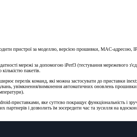
дити пристрої за моделлю, версією прошивки, MAC-адресою, IP
датності мережі за допомогою iPerf3 (тестування мережевого з'є
о кількістю пакетів.
озширює перелік команд, які можна застосувати до приставки ine
тувань, увімкнення/вимкнення автоматичних оновлень прошивки 
мператури).
roid-приставками, яке суттєво покращує функціональність і зру
 партнерів і дозволить їм зосередити час та зусилля на вдоскон