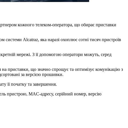
партнером кожного телеком-оператора, що обирає приставки
м системи Alcatraz, яка наразі охоплює сотні тисяч пристроїв
кретній мережі. З її допомогою оператори можуть, серед
на приставки, що значно спрощує та оптимізує комунікацію з
ідсортовані за версією прошивки.
ту її початку та завершення.
одель пристрою, MAC-адресу, серійний номер, версію