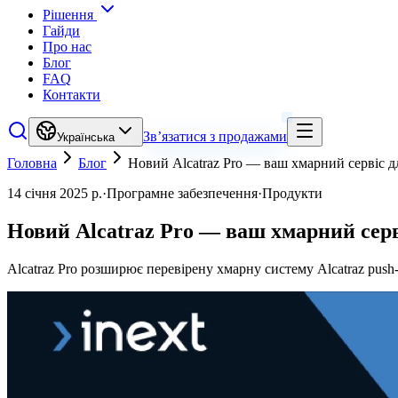
Рішення
Гайди
Про нас
Блог
FAQ
Контакти
Зв’язатися з продажами
Українська
Головна
Блог
Новий Alcatraz Pro — ваш хмарний сервіс д
14 січня 2025 р.
·
Програмне забезпечення
·
Продукти
Новий Alcatraz Pro — ваш хмарний серв
Alcatraz Pro розширює перевірену хмарну систему Alcatraz pu