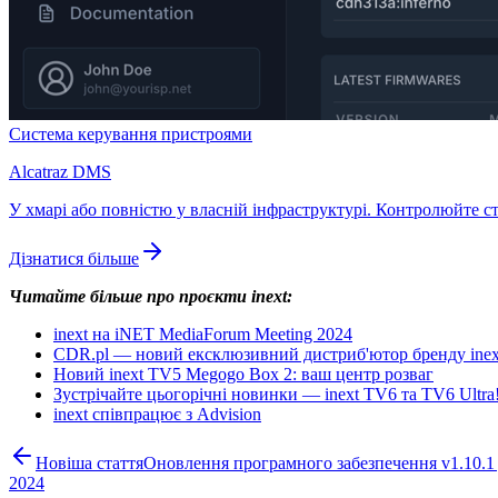
Система керування пристроями
Alcatraz DMS
У хмарі або повністю у власній інфраструктурі. Контролюйте ст
Дізнатися більше
Читайте більше про проєкти inext:
inext на iNET MediaForum Meeting 2024
CDR.pl — новий ексклюзивний дистриб'ютор бренду inex
Новий inext TV5 Megogo Box 2: ваш центр розваг
Зустрічайте цьогорічні новинки — inext TV6 та TV6 Ultra
inext співпрацює з Advision
Новіша стаття
Оновлення програмного забезпечення v1.10.1 
2024