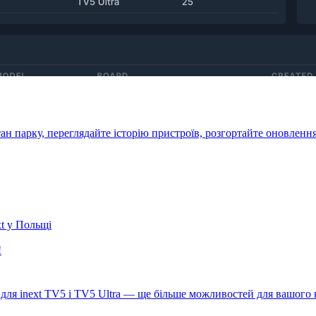
ан парку, переглядайте історію пристроїв, розгортайте оновлення
t у Польщі
!
для inext TV5 і TV5 Ultra — ще більше можливостей для вашого