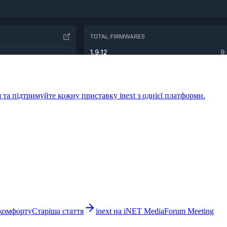
 та підтримуйте кожну приставку inext з однієї платформи.
 комфорту
Старіша стаття
inext на iNET MediaForum Meeting