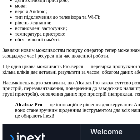
дата активації пристрою;
мова;
версія Android;
тип підключення до телевізора та Wi-Fi;
рівень з'єднання;
встановлені застосунки;
температура пристрою;
обсяг вільної пам'яті.
Завдяки новим можливостям пошуку оператор тепер може знахо
заощаджує час і ресурси під час щоденної роботи.
Ще одна цікава можливість Pro-версії — перевірка пропускної з
кілька кліків дає детальні результати за часом, обсягом даних аб
Насамкінець варто зазначити, що Alcatraz Pro також суттєво р
пристрій, перезавантаження, повернення до заводських налаш
групі пристроїв), оновлення даних про пристрій (наприклад, те
Alcatraz Pro
— це інноваційне рішення для керування And
воно стане зручним щоденним інструментом для всіх наших
це обирають inext!