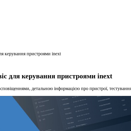
ля керування пристроями inext
іс для керування пристроями inext
sh-сповіщеннями, детальною інформацією про пристрої, тестуван