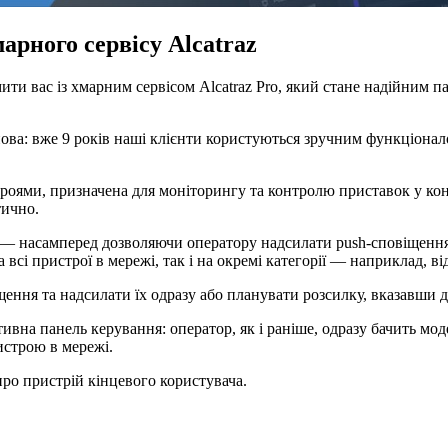
арного сервісу Alcatraz
ити вас із хмарним сервісом Alcatraz Pro, який стане надійним 
нова: вже 9 років наші клієнти користуються зручним функціонало
троями, призначена для моніторингу та контролю приставок у кон
тично.
 насамперед дозволяючи оператору надсилати push-сповіщення 
всі пристрої в мережі, так і на окремі категорії — наприклад, в
ння та надсилати їх одразу або планувати розсилку, вказавши да
їтивна панель керування: оператор, як і раніше, одразу бачить м
истрою в мережі.
про пристрій кінцевого користувача.