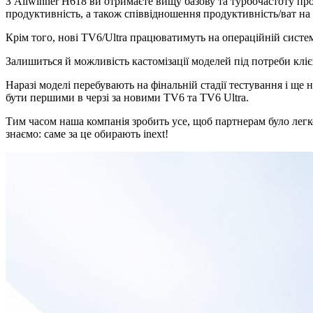
З Allwinner H618 ви отримаєте вищу базову та турбочастоту пр
продуктивність, а також співвідношення продуктивність/ват на
Крім того, нові TV6/Ultra працюватимуть на операційній систе
Залишиться й можливість кастомізації моделей під потреби клієн
Наразі моделі перебувають на фінальній стадії тестування і ще
бути першими в черзі за новими TV6 та TV6 Ultra.
Тим часом наша компанія зробить усе, щоб партнерам було ле
знаємо: саме за це обирають inext!