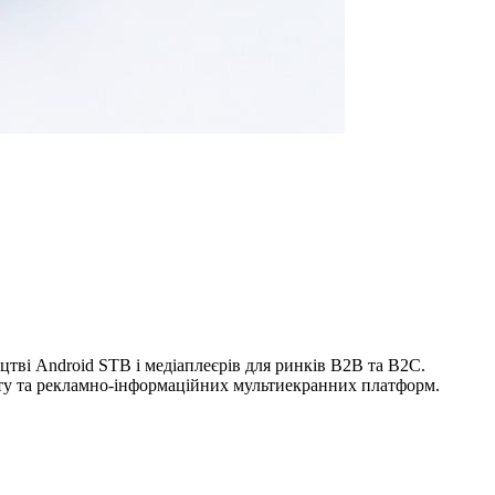
цтві Android STB і медіаплеєрів для ринків B2B та B2C.
рту та рекламно-інформаційних мультиекранних платформ.