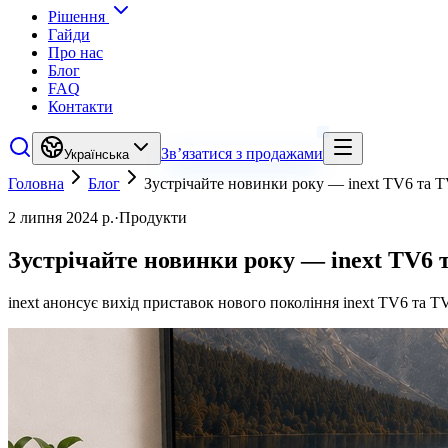
Рішення
Гайди
Про нас
Блог
FAQ
Контакти
Зв’язатися з продажами
Українська
Головна
Блог
Зустрічайте новинки року — inext TV6 та T
2 липня 2024 р.
·
Продукти
Зустрічайте новинки року — inext TV6 т
inext анонсує вихід приставок нового покоління inext TV6 та TV