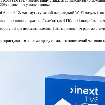
оцесора (1,6 ГГц), значно вищу стійкість до максимально можли
 20% краще, ніж у попередника.
мі Android 12, матимуть сучасний надшвидкий Wi-Fi модуль із п
та — як щодо оперативної пам'яті (до 4 ГБ), так і щодо flash-нак
 недоступні для передзамовлення. Усім зацікавленим радимо стеж
гко користуватися нашими продуктами, а зекономлений час вони