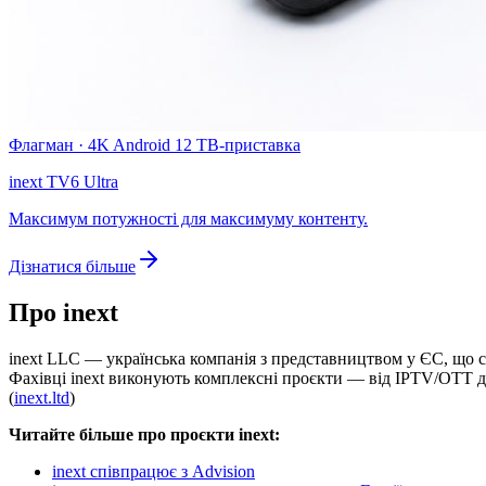
Флагман · 4K Android 12 ТВ-приставка
inext TV6 Ultra
Максимум потужності для максимуму контенту.
Дізнатися більше
Про inext
inext LLC — українська компанія з представництвом у ЄС, що с
Фахівці inext виконують комплексні проєкти — від IPTV/OTT 
(
inext.ltd
)
Читайте більше про проєкти inext:
inext співпрацює з Advision