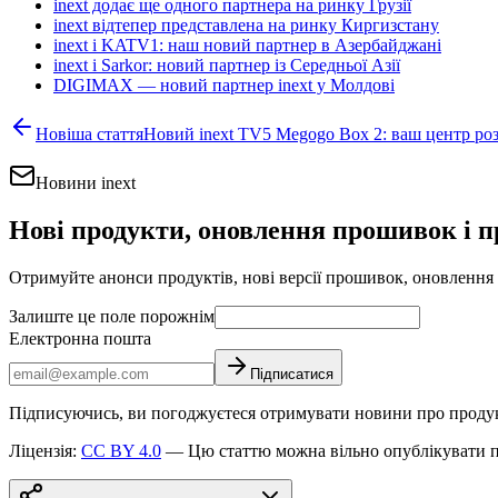
inext додає ще одного партнера на ринку Грузії
inext відтепер представлена на ринку Киргизстану
inext і KATV1: наш новий партнер в Азербайджані
inext і Sarkor: новий партнер із Середньої Азії
DIGIMAX — новий партнер inext у Молдові
Новіша стаття
Новий inext TV5 Megogo Box 2: ваш центр ро
Новини inext
Нові продукти, оновлення прошивок і п
Отримуйте анонси продуктів, нові версії прошивок, оновлення 
Залиште це поле порожнім
Електронна пошта
Підписатися
Підписуючись, ви погоджуєтеся отримувати новини про продукт
Ліцензія
:
CC BY 4.0
—
Цю статтю можна вільно опублікувати п