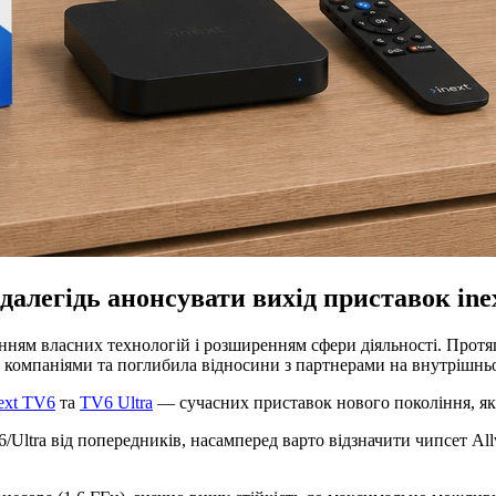
далегідь анонсувати вихід приставок ine
нням власних технологій і розширенням сфери діяльності. Прот
 компаніями та поглибила відносини з партнерами на внутрішнь
ext TV6
та
TV6 Ultra
— сучасних приставок нового покоління, які
/Ultra від попередників, насамперед варто відзначити чипсет A