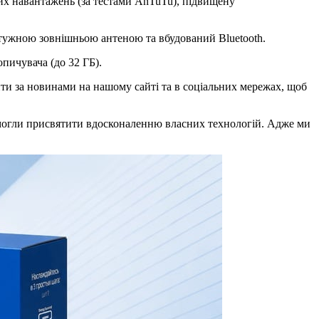
вих навантажень (за тестами AnTuTu), підвищену
отужною зовнішньою антеною та вбудований Bluetooth.
опичувача (до 32 ГБ).
ити за новинами на нашому сайті та в соціальних мережах, щоб
 могли присвятити вдосконаленню власних технологій. Адже ми