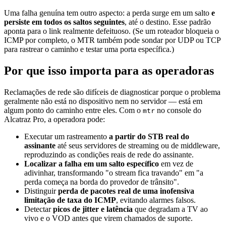
Uma falha genuína tem outro aspecto: a perda surge em um salto
e
persiste em todos os saltos seguintes
, até o destino. Esse padrão
aponta para o link realmente defeituoso. (Se um roteador bloqueia o
ICMP por completo, o MTR também pode sondar por UDP ou TCP
para rastrear o caminho e testar uma porta específica.)
Por que isso importa para as operadoras
Reclamações de rede são difíceis de diagnosticar porque o problema
geralmente não está no dispositivo nem no servidor — está em
algum ponto do caminho entre eles. Com o
no console do
mtr
Alcatraz Pro, a operadora pode:
Executar um rastreamento
a partir do STB real do
assinante
até seus servidores de streaming ou de middleware,
reproduzindo as condições reais de rede do assinante.
Localizar a falha em um salto específico
em vez de
adivinhar, transformando "o stream fica travando" em "a
perda começa na borda do provedor de trânsito".
Distinguir
perda de pacotes real de uma inofensiva
limitação de taxa do ICMP
, evitando alarmes falsos.
Detectar
picos de jitter e latência
que degradam a TV ao
vivo e o VOD antes que virem chamados de suporte.