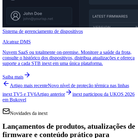
Sistema de gerenciamento de dispositivos
Alcatraz DMS
Nuvem SaaS ou totalmente on-premise. Monitore a saúde da frota,
consulte o histórico dos dispositivos, distribua atualizações e ofereça
suporte a cada STB inext em uma única plataforma.
Saiba mais
Artigo mais recente
Novo nível de proteção térmica nas linhas
inext TV5 e TV6
Artigo anterior
inext participou da UKOS 2026
em Bukovel
Novidades da inext
Lançamentos de produtos, atualizações de
firmware e conteúdo prático para