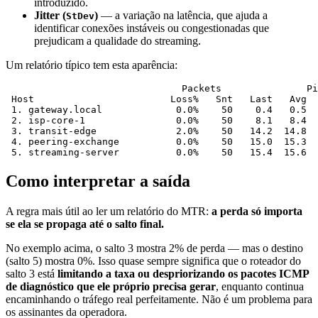
introduzido.
Jitter (
)
— a variação na latência, que ajuda a
StDev
identificar conexões instáveis ou congestionadas que
prejudicam a qualidade do streaming.
Um relatório típico tem esta aparência:
                               Packets               Pi
 Host                        Loss%   Snt   Last   Avg  
 1. gateway.local             0.0%    50    0.4   0.5  
 2. isp-core-1                0.0%    50    8.1   8.4  
 3. transit-edge              2.0%    50   14.2  14.8  
 4. peering-exchange          0.0%    50   15.0  15.3  
Como interpretar a saída
A regra mais útil ao ler um relatório do MTR:
a perda só importa
se ela se propaga até o salto final.
No exemplo acima, o salto 3 mostra 2% de perda — mas o destino
(salto 5) mostra 0%. Isso quase sempre significa que o roteador do
salto 3 está
limitando a taxa ou despriorizando os pacotes ICMP
de diagnóstico que ele próprio precisa gerar
, enquanto continua
encaminhando o tráfego real perfeitamente. Não é um problema para
os assinantes da operadora.