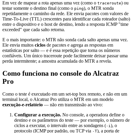
Em vez de mapear a rota apenas uma vez (como o
) ou
traceroute
testar somente o destino final (como o
), o MTR sonda
ping
repetidamente o caminho da rede. Ele envia pacotes com valores de
Time-To-Live (TTL) crescentes para identificar cada roteador (salto)
entre o dispositivo e o host de destino, lendo a resposta ICMP "time
exceeded" que cada salto retorna.
E o mais importante: o MTR não sonda cada salto apenas uma vez.
Ele envia muitos
ciclos
de pacotes e agrega as respostas em
estatísticas por salto — e é essa repetição que torna os números
confiáveis. Um único traceroute pode facilmente deixar passar uma
perda intermitente; a amostra acumulada do MTR a revela.
Como funciona no console do Alcatraz
Pro
Como o teste é executado em um set-top box remoto, e não em um
terminal local, o Alcatraz Pro utiliza o MTR em um modelo
execução-e-relatório
— não em transmissão ao vivo:
Configurar a execução.
No console, a operadora define o
destino e os parâmetros do teste — por exemplo, o número de
ciclos a executar, o intervalo entre as sondagens (
), o
-i
protocolo (ICMP por padrão, ou TCP via
), a porta de
-T