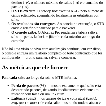
destino (
), o número máximo de saltos (
) e o tamanho do
-P
-m
pacote (
).
-s
O STB executa.
O set-top box executa o
pelo número de
mtr
ciclos solicitado, acumulando localmente as estatísticas por
salto.
Os resultados são entregues.
Ao concluir a execução, o STB
envia o relatório finalizado para o backend.
O console exibe.
O Alcatraz Pro renderiza a tabela salto a
salto — perda, latência e jitter de cada roteador ao longo do
caminho.
Não há uma visão ao vivo com atualização contínua; em vez disso,
o console entrega um relatório completo do teste controlado que foi
configurado — pronto para ler, salvar e comparar.
As métricas que ele fornece
Para
cada salto
ao longo da rota, o MTR informa:
Perda de pacotes (%)
— mostra exatamente qual salto está
descartando pacotes, deixando imediatamente evidente um
roteador com falha ou um link ruim.
Latência (ping)
— os tempos de ida e volta atual (
),
Last
,
e
de cada salto, mostrando onde o atraso é
Avg
Best
Worst