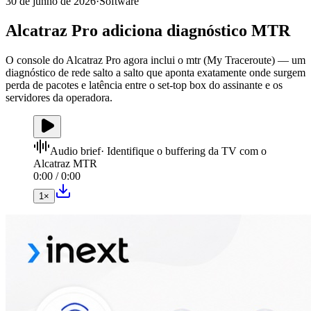
30 de junho de 2026
·
Software
Alcatraz Pro adiciona diagnóstico MTR
O console do Alcatraz Pro agora inclui o mtr (My Traceroute) — um
diagnóstico de rede salto a salto que aponta exatamente onde surgem
perda de pacotes e latência entre o set-top box do assinante e os
servidores da operadora.
Audio brief
·
Identifique o buffering da TV com o
Alcatraz MTR
0:00
/
0:00
1
×