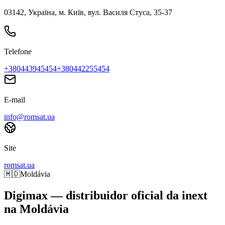
03142, Україна, м. Київ, вул. Василя Стуса, 35-37
Telefone
+380443945454
+380442255454
E-mail
info@romsat.ua
Site
romsat.ua
🇲🇩
Moldávia
Digimax — distribuidor oficial da inext
na Moldávia