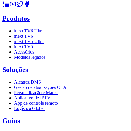
Produtos
inext TV6 Ultra
inext TV6
inext TV5 Ultra
inext TV5
Acessórios
Modelos legados
Soluções
Alcatraz DMS
Gestão de atualizações OTA
Personalização e Marca
Aplicativo de IPTV
App de controle remoto
Logística Global
Guias