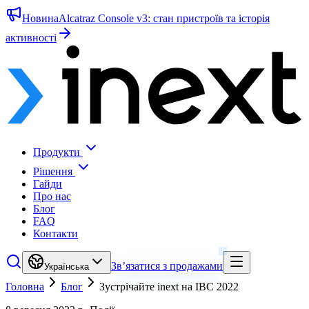
Новина
Alcatraz Console v3: стан пристроїв та історія
активності
Продукти
Рішення
Гайди
Про нас
Блог
FAQ
Контакти
Зв’язатися з продажами
Українська
Головна
Блог
Зустрічайте inext на IBC 2022