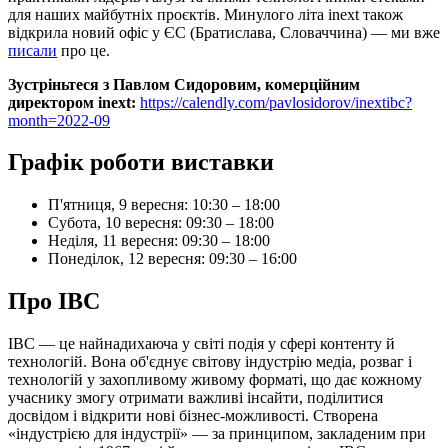
для наших майбутніх проєктів. Минулого літа inext також
відкрила новий офіс у ЄС (Братислава, Словаччина) — ми вже
писали
про це.
Зустріньтеся з Павлом Сидоровим, комерційним
директором inext:
https://calendly.com/pavlosidorov/inextibc?
month=2022-09
Графік роботи виставки
П'ятниця, 9 вересня: 10:30 – 18:00
Субота, 10 вересня: 09:30 – 18:00
Неділя, 11 вересня: 09:30 – 18:00
Понеділок, 12 вересня: 09:30 – 16:00
Про IBC
IBC — це найнадихаюча у світі подія у сфері контенту й
технологій. Вона об'єднує світову індустрію медіа, розваг і
технологій у захопливому живому форматі, що дає кожному
учаснику змогу отримати важливі інсайти, поділитися
досвідом і відкрити нові бізнес-можливості. Створена
«індустрією для індустрії» — за принципом, закладеним при