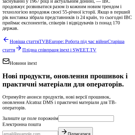
заснуванні у 1967 році й актуальним донині, — IBC
продовжує розвиватися разом із кожним новим трендом і
технологією впродовж своєї 55-річної історії. Якщо в перший
рік виставка зібрала представників із 24 країн, то сьогодні IBC
приймає експонентів, спікерів і відвідувачів із понад 170
держав.
Новіша стаття
TVBEurope: Робота під час війни
Старіша
стаття
Плідна співпраця inext і SWEET.TV
Новини inext
Нові продукти, оновлення прошивок і
практичні матеріали для операторів.
Отримуйте анонси продуктів, нові версії прошивок,
оновлення Alcatraz DMS і практичні матеріали для ТВ-
операторів.
Залиште це поле порожнім
Електронна пошта
Підписатися