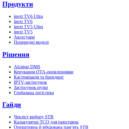
Продукти
inext TV6 Ultra
inext TV6
inext TV5 Ultra
inext TV5
Аксесуари
Попередні моделі
Рішення
Alcatraz DMS
Керування OTA-оновленнями
Кастомізація та брендинг
IPTV-застосунок
Застосунок-пульт
Глобальна логістика
Гайди
Чекліст вибору STB
Калькулятор TCO для приставок
Оперативна й вбудована пам’ять STB