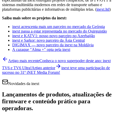
especialistas da inext entregam projetos complexos, de IPTV/OTT a
sistemas multimídia modernos em redes de transporte urbano e
plataformas publicitárias e informativas de múltiplas telas. (
inext.ltd
)
Saiba mais sobre os projetos da inext:
inext acrescenta mais um parceiro no mercado da Geórgia
inext passa a estar representada no mercado do Quirguistão
inext e KATV1: nosso novo parceiro no Azerbaijão
inext e Sarkor: novo parceiro da Ásia Central
DIGIMAX — novo parceiro da inext na Moldávia
A cazaque "Alma +" opta pela inext
Artigo mais recente
Conheça o novo superpoder deste ano: inext
TV6 e TV6 Ultra!
Artigo anterior
inext teve uma participação de
sucesso no 31º iNET Media Forum!
Novidades da inext
Lançamentos de produtos, atualizações de
firmware e conteúdo prático para
operadoras.