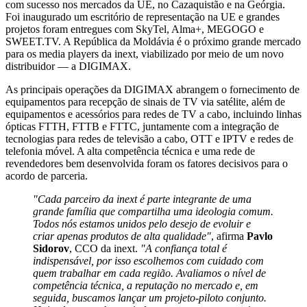
com sucesso nos mercados da UE, no Cazaquistão e na Geórgia.
Foi inaugurado um escritório de representação na UE e grandes
projetos foram entregues com SkyTel, Alma+, MEGOGO e
SWEET.TV. A República da Moldávia é o próximo grande mercado
para os media players da inext, viabilizado por meio de um novo
distribuidor — a DIGIMAX.
As principais operações da DIGIMAX abrangem o fornecimento de
equipamentos para recepção de sinais de TV via satélite, além de
equipamentos e acessórios para redes de TV a cabo, incluindo linhas
ópticas FTTH, FTTB e FTTC, juntamente com a integração de
tecnologias para redes de televisão a cabo, OTT e IPTV e redes de
telefonia móvel. A alta competência técnica e uma rede de
revendedores bem desenvolvida foram os fatores decisivos para o
acordo de parceria.
"Cada parceiro da inext é parte integrante de uma
grande família que compartilha uma ideologia comum.
Todos nós estamos unidos pelo desejo de evoluir e
criar apenas produtos de alta qualidade"
, afirma
Pavlo
Sidorov
, CCO da inext.
"A confiança total é
indispensável, por isso escolhemos com cuidado com
quem trabalhar em cada região. Avaliamos o nível de
competência técnica, a reputação no mercado e, em
seguida, buscamos lançar um projeto-piloto conjunto.