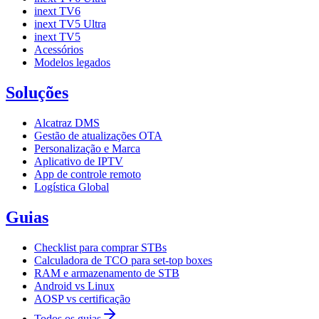
inext TV6
inext TV5 Ultra
inext TV5
Acessórios
Modelos legados
Soluções
Alcatraz DMS
Gestão de atualizações OTA
Personalização e Marca
Aplicativo de IPTV
App de controle remoto
Logística Global
Guias
Checklist para comprar STBs
Calculadora de TCO para set-top boxes
RAM e armazenamento de STB
Android vs Linux
AOSP vs certificação
Todos os guias