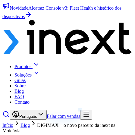
Novidade
Alcatraz Console v3: Fleet Health e histórico dos
dispositivos
Produtos
Soluções
Guias
Sobre
Blog
FAQ
Contato
Falar com vendas
Português
Início
Blog
DIGIMAX – o novo parceiro da inext na
Moldávia