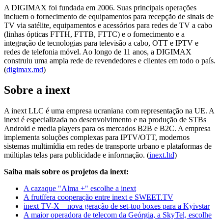
A DIGIMAX foi fundada em 2006. Suas principais operações
incluem o fornecimento de equipamentos para recepção de sinais de
TV via satélite, equipamentos e acessórios para redes de TV a cabo
(linhas ópticas FTTH, FTTB, FTTC) e o fornecimento e a
integração de tecnologias para televisão a cabo, OTT e IPTV e
redes de telefonia móvel. Ao longo de 11 anos, a DIGIMAX
construiu uma ampla rede de revendedores e clientes em todo o país.
(
digimax.md
)
Sobre a inext
A inext LLC é uma empresa ucraniana com representação na UE. A
inext é especializada no desenvolvimento e na produção de STBs
Android e media players para os mercados B2B e B2C. A empresa
implementa soluções complexas para IPTV/OTT, modernos
sistemas multimídia em redes de transporte urbano e plataformas de
múltiplas telas para publicidade e informação. (
inext.ltd
)
Saiba mais sobre os projetos da inext:
A cazaque "Alma +" escolhe a inext
A frutífera cooperação entre inext e SWEET.TV
inext TV-X – nova geração de set-top boxes para a Kyivstar
A maior operadora de telecom da Geórgia, a SkyTel, escolhe