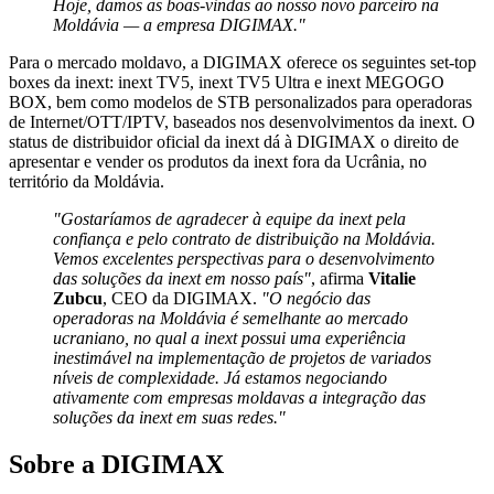
Hoje, damos as boas-vindas ao nosso novo parceiro na
Moldávia — a empresa DIGIMAX."
Para o mercado moldavo, a DIGIMAX oferece os seguintes set-top
boxes da inext: inext TV5, inext TV5 Ultra e inext MEGOGO
BOX, bem como modelos de STB personalizados para operadoras
de Internet/OTT/IPTV, baseados nos desenvolvimentos da inext. O
status de distribuidor oficial da inext dá à DIGIMAX o direito de
apresentar e vender os produtos da inext fora da Ucrânia, no
território da Moldávia.
"Gostaríamos de agradecer à equipe da inext pela
confiança e pelo contrato de distribuição na Moldávia.
Vemos excelentes perspectivas para o desenvolvimento
das soluções da inext em nosso país"
, afirma
Vitalie
Zubcu
, CEO da DIGIMAX.
"O negócio das
operadoras na Moldávia é semelhante ao mercado
ucraniano, no qual a inext possui uma experiência
inestimável na implementação de projetos de variados
níveis de complexidade. Já estamos negociando
ativamente com empresas moldavas a integração das
soluções da inext em suas redes."
Sobre a DIGIMAX