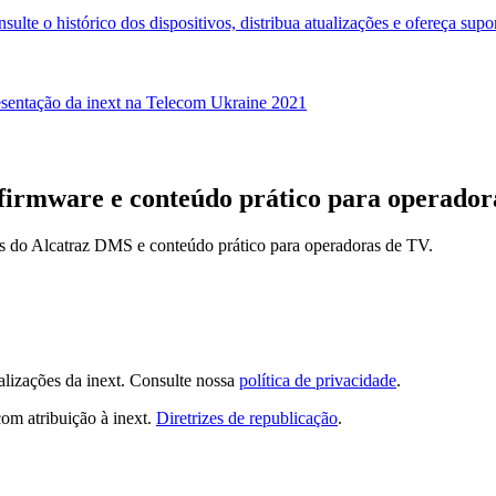
ulte o histórico dos dispositivos, distribua atualizações e ofereça su
sentação da inext na Telecom Ukraine 2021
firmware e conteúdo prático para operador
es do Alcatraz DMS e conteúdo prático para operadoras de TV.
lizações da inext. Consulte nossa
política de privacidade
.
com atribuição à inext.
Diretrizes de republicação
.