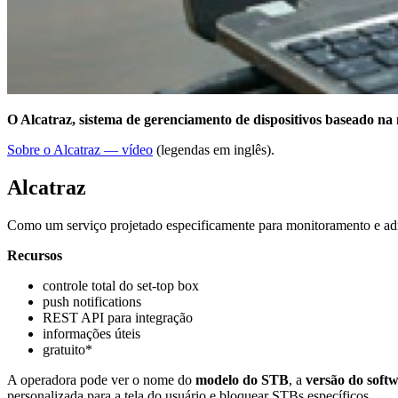
O Alcatraz, sistema de gerenciamento de dispositivos baseado na 
Sobre o Alcatraz — vídeo
(legendas em inglês).
Alcatraz
Como um serviço projetado especificamente para monitoramento e admi
Recursos
controle total do set-top box
push notifications
REST API para integração
informações úteis
gratuito*
A operadora pode ver o nome do
modelo do STB
, a
versão do soft
personalizada para a tela do usuário e bloquear STBs específicos.