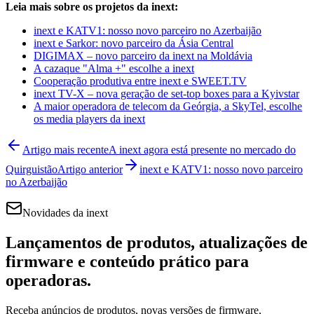
Leia mais sobre os projetos da inext:
inext e KATV1: nosso novo parceiro no Azerbaijão
inext e Sarkor: novo parceiro da Ásia Central
DIGIMAX – novo parceiro da inext na Moldávia
A cazaque "Alma +" escolhe a inext
Cooperação produtiva entre inext e SWEET.TV
inext TV-X – nova geração de set-top boxes para a Kyivstar
A maior operadora de telecom da Geórgia, a SkyTel, escolhe
os media players da inext
Artigo mais recente
A inext agora está presente no mercado do
Quirguistão
Artigo anterior
inext e KATV1: nosso novo parceiro
no Azerbaijão
Novidades da inext
Lançamentos de produtos, atualizações de
firmware e conteúdo prático para
operadoras.
Receba anúncios de produtos, novas versões de firmware,