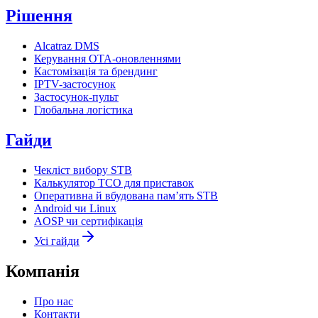
Рішення
Alcatraz DMS
Керування OTA-оновленнями
Кастомізація та брендинг
IPTV-застосунок
Застосунок-пульт
Глобальна логістика
Гайди
Чекліст вибору STB
Калькулятор TCO для приставок
Оперативна й вбудована пам’ять STB
Android чи Linux
AOSP чи сертифікація
Усі гайди
Компанія
Про нас
Контакти