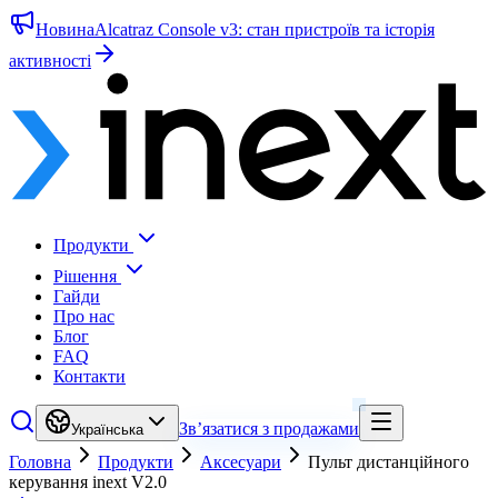
Новина
Alcatraz Console v3: стан пристроїв та історія
активності
Продукти
Рішення
Гайди
Про нас
Блог
FAQ
Контакти
Зв’язатися з продажами
Українська
Головна
Продукти
Аксесуари
Пульт дистанційного
керування inext V2.0