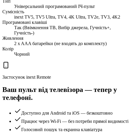
Тип
Універсальний програмований ІЧ-пульт
Сумісність
inext TV5, TV5 Ultra, TV4, 4K Ultra, TV2e, TV3, 4K2
Програмовані клавіші
Так (Ввімкнення ТВ, Вибір джерела, Гучність+,
Гучність-)
Живлення
2 x AAA батарейки (не входять до комплекту)
Колір
Чорний
Застосунок inext Remote
Ваш пульт від телевізора — тепер у
телефоні.
Доступно для Android та iOS — безкоштовно
Працює через Wi-Fi — без потреби прямої видимості
Голосовий пошук та екранна клавіатура