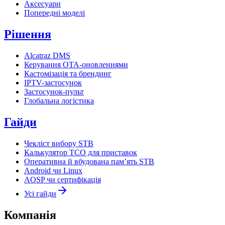
Аксесуари
Попередні моделі
Рішення
Alcatraz DMS
Керування OTA-оновленнями
Кастомізація та брендинг
IPTV-застосунок
Застосунок-пульт
Глобальна логістика
Гайди
Чекліст вибору STB
Калькулятор TCO для приставок
Оперативна й вбудована пам’ять STB
Android чи Linux
AOSP чи сертифікація
Усі гайди
Компанія