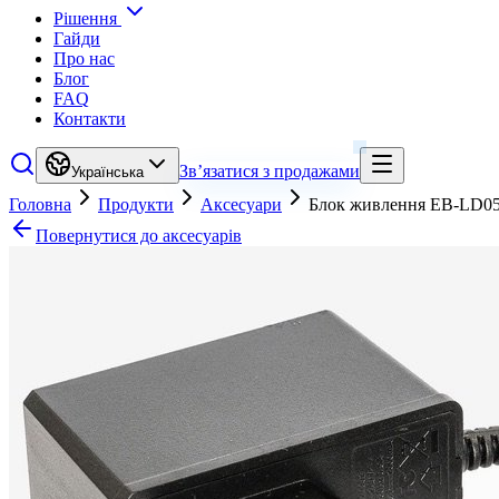
Рішення
Гайди
Про нас
Блог
FAQ
Контакти
Зв’язатися з продажами
Українська
Головна
Продукти
Аксесуари
Блок живлення EB-LD05
Повернутися до аксесуарів