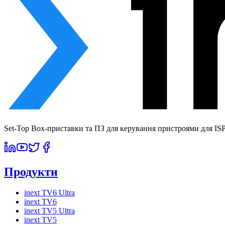
Set-Top Box-приставки та ПЗ для керування пристроями для ISP 
Продукти
inext TV6 Ultra
inext TV6
inext TV5 Ultra
inext TV5