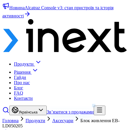
Новина
Alcatraz Console v3: стан пристроїв та історія
активності
Продукти
Рішення
Гайди
Про нас
Блог
FAQ
Контакти
Зв’язатися з продажами
Українська
Головна
Продукти
Аксесуари
Блок живлення EB-
LD050205