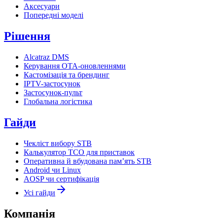
Аксесуари
Попередні моделі
Рішення
Alcatraz DMS
Керування OTA-оновленнями
Кастомізація та брендинг
IPTV-застосунок
Застосунок-пульт
Глобальна логістика
Гайди
Чекліст вибору STB
Калькулятор TCO для приставок
Оперативна й вбудована пам’ять STB
Android чи Linux
AOSP чи сертифікація
Усі гайди
Компанія