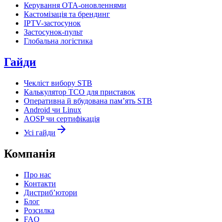
Керування OTA-оновленнями
Кастомізація та брендинг
IPTV-застосунок
Застосунок-пульт
Глобальна логістика
Гайди
Чекліст вибору STB
Калькулятор TCO для приставок
Оперативна й вбудована пам’ять STB
Android чи Linux
AOSP чи сертифікація
Усі гайди
Компанія
Про нас
Контакти
Дистриб’ютори
Блог
Розсилка
FAQ