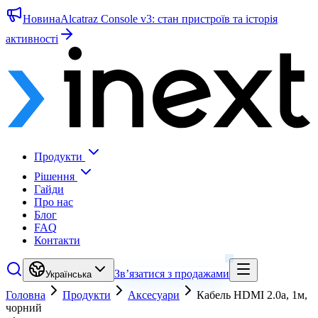
Новина
Alcatraz Console v3: стан пристроїв та історія
активності
Продукти
Рішення
Гайди
Про нас
Блог
FAQ
Контакти
Зв’язатися з продажами
Українська
Головна
Продукти
Аксесуари
Кабель HDMI 2.0a, 1м,
чорний