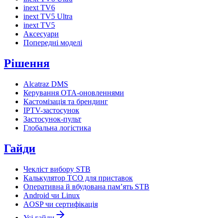
inext TV6
inext TV5 Ultra
inext TV5
Аксесуари
Попередні моделі
Рішення
Alcatraz DMS
Керування OTA-оновленнями
Кастомізація та брендинг
IPTV-застосунок
Застосунок-пульт
Глобальна логістика
Гайди
Чекліст вибору STB
Калькулятор TCO для приставок
Оперативна й вбудована пам’ять STB
Android чи Linux
AOSP чи сертифікація
Усі гайди