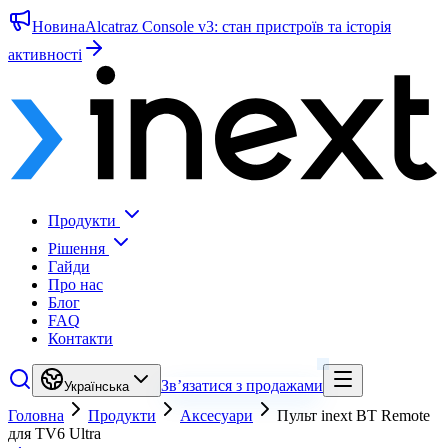
Новина
Alcatraz Console v3: стан пристроїв та історія
активності
Продукти
Рішення
Гайди
Про нас
Блог
FAQ
Контакти
Зв’язатися з продажами
Українська
Головна
Продукти
Аксесуари
Пульт inext BT Remote
для TV6 Ultra