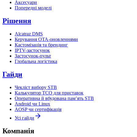
Аксесуари
Попередні моделі
Рішення
Alcatraz DMS
Керування OTA-оновленнями
Кастомізація та брендинг
IPTV-застосунок
Застосунок-пульт
Глобальна логістика
Гайди
Чекліст вибору STB
Калькулятор TCO для приставок
Оперативна й вбудована пам’ять STB
Android чи Linux
AOSP чи сертифікація
Усі гайди
Компанія