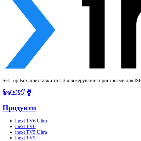
Set-Top Box-приставки та ПЗ для керування пристроями для ISP 
Продукти
inext TV6 Ultra
inext TV6
inext TV5 Ultra
inext TV5