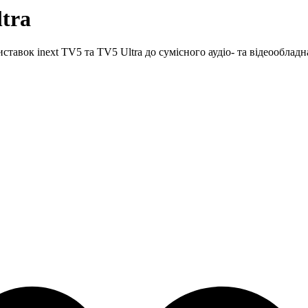
tra
авок inext TV5 та TV5 Ultra до сумісного аудіо- та відеообладн