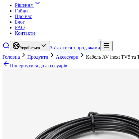
Рішення
Гайди
Про нас
Блог
FAQ
Контакти
Зв’язатися з продажами
Українська
Головна
Продукти
Аксесуари
Кабель AV inext TV5 та 
Повернутися до аксесуарів