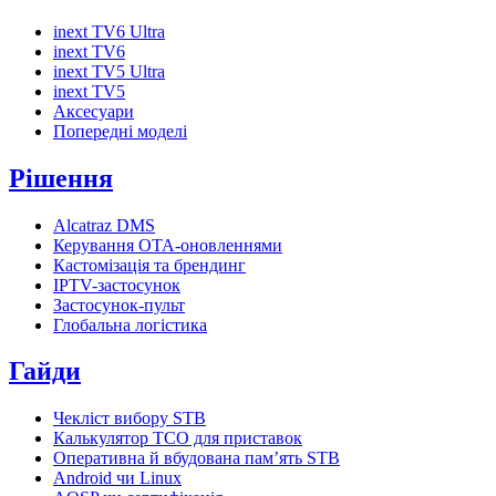
inext TV6 Ultra
inext TV6
inext TV5 Ultra
inext TV5
Аксесуари
Попередні моделі
Рішення
Alcatraz DMS
Керування OTA-оновленнями
Кастомізація та брендинг
IPTV-застосунок
Застосунок-пульт
Глобальна логістика
Гайди
Чекліст вибору STB
Калькулятор TCO для приставок
Оперативна й вбудована пам’ять STB
Android чи Linux