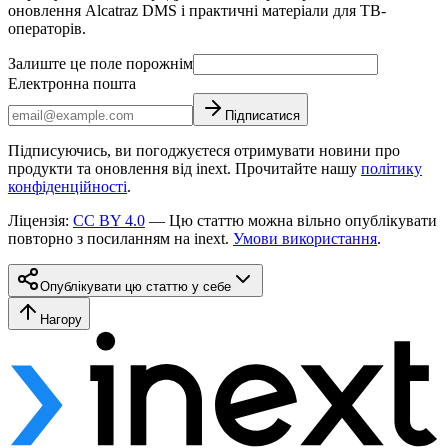
оновлення Alcatraz DMS і практичні матеріали для ТВ-
операторів.
Залиште це поле порожнім
Електронна пошта
Підписатися
Підписуючись, ви погоджуєтеся отримувати новини про
продукти та оновлення від inext. Прочитайте нашу
політику
конфіденційності
.
Ліцензія
:
CC BY 4.0
—
Цю статтю можна вільно опублікувати
повторно з посиланням на inext.
Умови використання
.
Опублікувати цю статтю у себе
Нагору