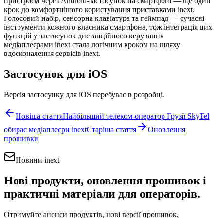
пристроєм через Android-застосунок на смартфоні — ще один
крок до комфортнішого користування приставками inext.
Голосовий набір, сенсорна клавіатура та геймпад — сучасні
інструменти кожного власника смартфона, тож інтеграція цих
функцій у застосунок дистанційного керування
медіаплеєрами inext стала логічним кроком на шляху
вдосконалення сервісів inext.
Застосунок для iOS
Версія застосунку для iOS перебуває в розробці.
Новіша стаття
Найбільший телеком-оператор Грузії SkyTel
обирає медіаплеєри inext
Старіша стаття
Оновлення
прошивки
Новини inext
Нові продукти, оновлення прошивок і
практичні матеріали для операторів.
Отримуйте анонси продуктів, нові версії прошивок,