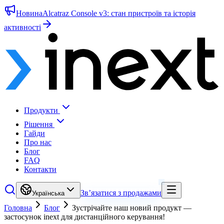
Новина
Alcatraz Console v3: стан пристроїв та історія
активності
Продукти
Рішення
Гайди
Про нас
Блог
FAQ
Контакти
Зв’язатися з продажами
Українська
Головна
Блог
Зустрічайте наш новий продукт —
застосунок inext для дистанційного керування!