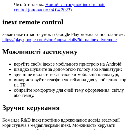
Читайте також:
Новий застосунок inext remote
control (оновлено 04.04.2023)
inext remote control
Завантажити застосунок із Google Play можна за посиланням:
https://play.google.com/store/apps/details?id=ua.inext.tvremote
Можливості застосунку
керуйте своїм inext з мобільного пристрою на Android;
швидко шукайте за допомогою голосу або клавіатури;
зручніше вводьте текст завдяки мобільній клавіатурі;
використовуйте телефон як геймпад для улюблених ігор
на ТБ;
обирайте комфортну для очей тему оформлення: світлу
або темну.
Зручне керування
Команда R&D inext постійно вдосконалює досвід взаємодії
користувача з медіаплеєрами inext. Можливість керувати