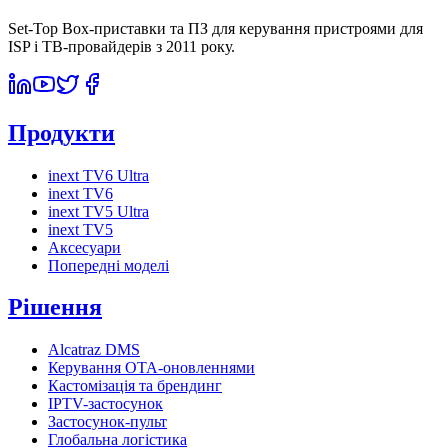
Set-Top Box-приставки та ПЗ для керування пристроями для
ISP і ТВ-провайдерів з 2011 року.
Продукти
inext TV6 Ultra
inext TV6
inext TV5 Ultra
inext TV5
Аксесуари
Попередні моделі
Рішення
Alcatraz DMS
Керування OTA-оновленнями
Кастомізація та брендинг
IPTV-застосунок
Застосунок-пульт
Глобальна логістика