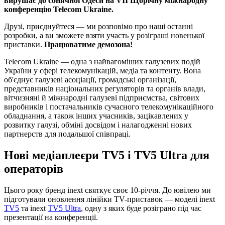
вирушає до сонячної Одеси на VII Щорічну міжнародну
конференцію Telecom Ukraine.
Друзі, приєднуйтеся — ми розповімо про наші останні
розробки, а ви зможете взяти участь у розіграші новенької
приставки.
Працюватиме демозона!
Telecom Ukraine — одна з найвагоміших галузевих подій
України у сфері телекомунікацій, медіа та контенту. Вона
об'єднує галузеві асоціації, громадські організації,
представників національних регуляторів та органів влади,
вітчизняні й міжнародні галузеві підприємства, світових
виробників і постачальників сучасного телекомунікаційного
обладнання, а також інших учасників, зацікавлених у
розвитку галузі, обміні досвідом і налагодженні нових
партнерств для подальшої співпраці.
Нові медіаплеєри TV5 і TV5 Ultra для
операторів
Цього року бренд inext святкує своє 10-річчя. До ювілею ми
підготували оновлення лінійки TV-приставок — моделі inext
TV5
та inext
TV5 Ultra
, одну з яких буде розіграно під час
презентації на конференції.