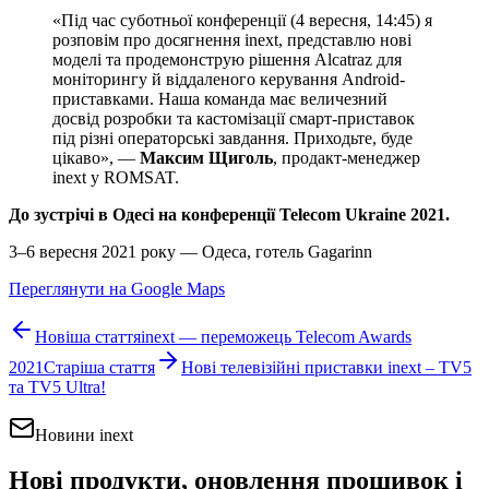
«Під час суботньої конференції (4 вересня, 14:45) я
розповім про досягнення inext, представлю нові
моделі та продемонструю рішення Alcatraz для
моніторингу й віддаленого керування Android-
приставками. Наша команда має величезний
досвід розробки та кастомізації смарт-приставок
під різні операторські завдання. Приходьте, буде
цікаво», —
Максим Щиголь
, продакт-менеджер
inext у ROMSAT.
До зустрічі в Одесі на конференції Telecom Ukraine 2021.
3–6 вересня 2021 року — Одеса, готель Gagarinn
Переглянути на Google Maps
Новіша стаття
inext — переможець Telecom Awards
2021
Старіша стаття
Нові телевізійні приставки inext – TV5
та TV5 Ultra!
Новини inext
Нові продукти, оновлення прошивок і