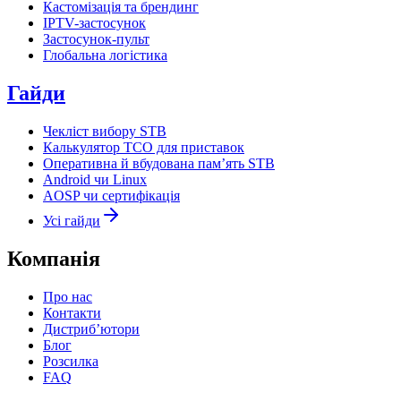
Кастомізація та брендинг
IPTV-застосунок
Застосунок-пульт
Глобальна логістика
Гайди
Чекліст вибору STB
Калькулятор TCO для приставок
Оперативна й вбудована пам’ять STB
Android чи Linux
AOSP чи сертифікація
Усі гайди
Компанія
Про нас
Контакти
Дистриб’ютори
Блог
Розсилка
FAQ