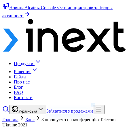
Новина
Alcatraz Console v3: стан пристроїв та історія
активності
Продукти
Рішення
Гайди
Про нас
Блог
FAQ
Контакти
Зв’язатися з продажами
Українська
Головна
Блог
Запрошуємо на конференцію Telecom
Ukraine 2021