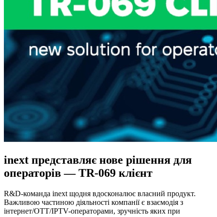
inext представляє нове рішення для
операторів — TR-069 клієнт
R&D-команда inext щодня вдосконалює власний продукт.
Важливою частиною діяльності компанії є взаємодія з
інтернет/OTT/IPTV-операторами, зручність яких при