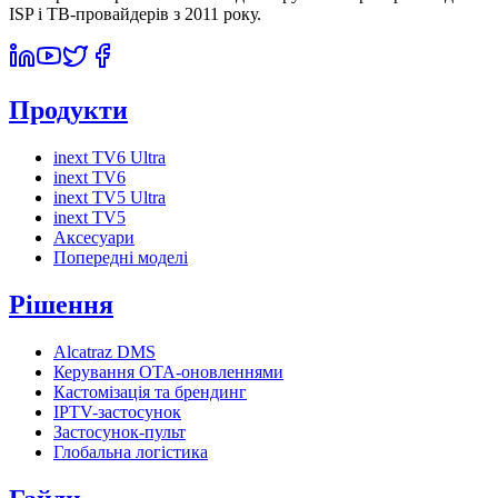
ISP і ТВ-провайдерів з 2011 року.
Продукти
inext TV6 Ultra
inext TV6
inext TV5 Ultra
inext TV5
Аксесуари
Попередні моделі
Рішення
Alcatraz DMS
Керування OTA-оновленнями
Кастомізація та брендинг
IPTV-застосунок
Застосунок-пульт
Глобальна логістика