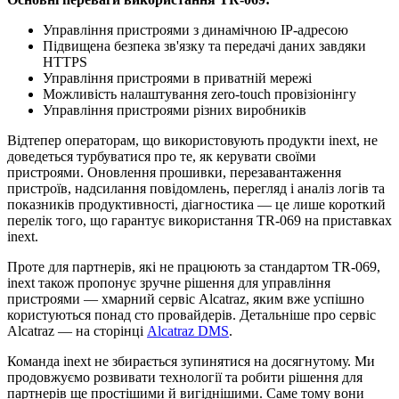
Управління пристроями з динамічною IP-адресою
Підвищена безпека зв'язку та передачі даних завдяки
HTTPS
Управління пристроями в приватній мережі
Можливість налаштування zero-touch провізіонінгу
Управління пристроями різних виробників
Відтепер операторам, що використовують продукти inext, не
доведеться турбуватися про те, як керувати своїми
пристроями. Оновлення прошивки, перезавантаження
пристроїв, надсилання повідомлень, перегляд і аналіз логів та
показників продуктивності, діагностика — це лише короткий
перелік того, що гарантує використання TR-069 на приставках
inext.
Проте для партнерів, які не працюють за стандартом TR-069,
inext також пропонує зручне рішення для управління
пристроями — хмарний сервіс Alcatraz, яким вже успішно
користуються понад сто провайдерів. Детальніше про сервіс
Alcatraz — на сторінці
Alcatraz DMS
.
Команда inext не збирається зупинятися на досягнутому. Ми
продовжуємо розвивати технології та робити рішення для
партнерів ще простішими й вигіднішими. Саме тому вони