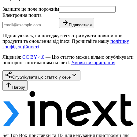
Залиште це поле порожнім
Електронна пошта
Підписатися
Підписуючись, ви погоджуєтеся отримувати новини про
продукти та оновлення від inext. Прочитайте нашу
політику
конфіденційності
.
Ліцензія
:
CC BY 4.0
—
Цю статтю можна вільно опублікувати
повторно з посиланням на inext.
Умови використання
.
Опублікувати цю статтю у себе
Нагору
Set-Top Box-приставки та ПЗ для керування пристроями для