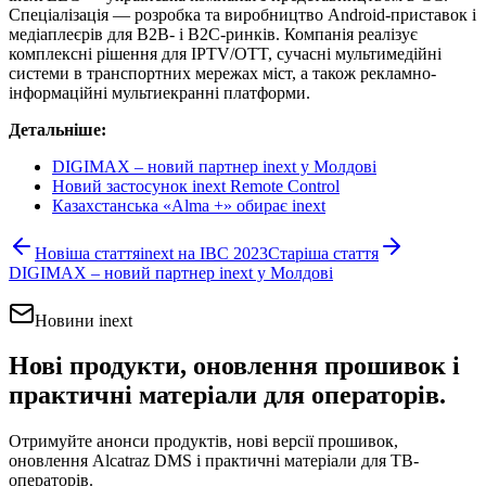
Спеціалізація — розробка та виробництво Android-приставок і
медіаплеєрів для B2B- і B2C-ринків. Компанія реалізує
комплексні рішення для IPTV/OTT, сучасні мультимедійні
системи в транспортних мережах міст, а також рекламно-
інформаційні мультиекранні платформи.
Детальніше:
DIGIMAX – новий партнер inext у Молдові
Новий застосунок inext Remote Control
Казахстанська «Alma +» обирає inext
Новіша стаття
inext на IBC 2023
Старіша стаття
DIGIMAX – новий партнер inext у Молдові
Новини inext
Нові продукти, оновлення прошивок і
практичні матеріали для операторів.
Отримуйте анонси продуктів, нові версії прошивок,
оновлення Alcatraz DMS і практичні матеріали для ТВ-
операторів.