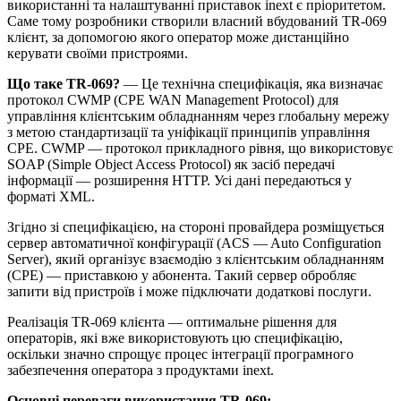
використанні та налаштуванні приставок inext є пріоритетом.
Саме тому розробники створили власний вбудований TR-069
клієнт, за допомогою якого оператор може дистанційно
керувати своїми пристроями.
Що таке TR-069?
— Це технічна специфікація, яка визначає
протокол CWMP (CPE WAN Management Protocol) для
управління клієнтським обладнанням через глобальну мережу
з метою стандартизації та уніфікації принципів управління
CPE. CWMP — протокол прикладного рівня, що використовує
SOAP (Simple Object Access Protocol) як засіб передачі
інформації — розширення HTTP. Усі дані передаються у
форматі XML.
Згідно зі специфікацією, на стороні провайдера розміщується
сервер автоматичної конфігурації (ACS — Auto Configuration
Server), який організує взаємодію з клієнтським обладнанням
(CPE) — приставкою у абонента. Такий сервер обробляє
запити від пристроїв і може підключати додаткові послуги.
Реалізація TR-069 клієнта — оптимальне рішення для
операторів, які вже використовують цю специфікацію,
оскільки значно спрощує процес інтеграції програмного
забезпечення оператора з продуктами inext.
Основні переваги використання TR-069: