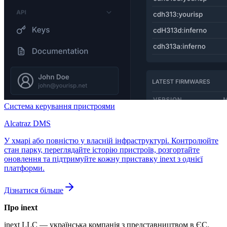
Система керування пристроями
Alcatraz DMS
У хмарі або повністю у власній інфраструктурі. Контролюйте
стан парку, переглядайте історію пристроїв, розгортайте
оновлення та підтримуйте кожну приставку inext з однієї
платформи.
Дізнатися більше
Про inext
inext LLC — українська компанія з представництвом в ЄС.