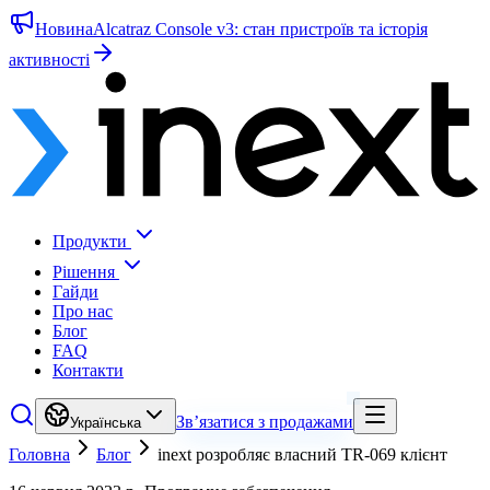
Новина
Alcatraz Console v3: стан пристроїв та історія
активності
Продукти
Рішення
Гайди
Про нас
Блог
FAQ
Контакти
Зв’язатися з продажами
Українська
Головна
Блог
inext розробляє власний TR-069 клієнт