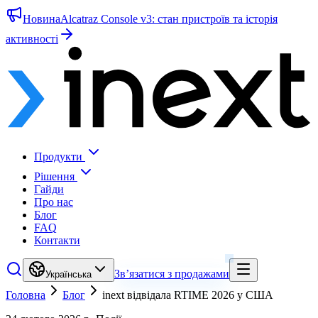
Новина
Alcatraz Console v3: стан пристроїв та історія
активності
Продукти
Рішення
Гайди
Про нас
Блог
FAQ
Контакти
Зв’язатися з продажами
Українська
Головна
Блог
inext відвідала RTIME 2026 у США