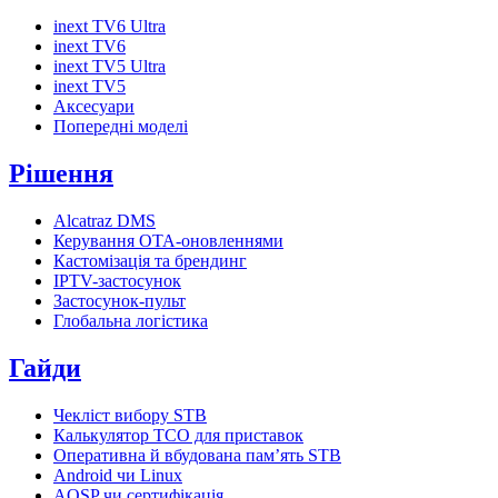
inext TV6 Ultra
inext TV6
inext TV5 Ultra
inext TV5
Аксесуари
Попередні моделі
Рішення
Alcatraz DMS
Керування OTA-оновленнями
Кастомізація та брендинг
IPTV-застосунок
Застосунок-пульт
Глобальна логістика
Гайди
Чекліст вибору STB
Калькулятор TCO для приставок
Оперативна й вбудована пам’ять STB
Android чи Linux
AOSP чи сертифікація