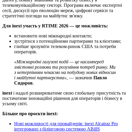
телекомунікаційному секторі. Програма включає експертні
сесії, дискусії про еволюцію мереж, цифрові сервіси та
стратегічні погляди на майбутнє зв'язку.
Для inext участь у RTIME 2026 — це можливість:
встановити нові міжнародні контакти;
зустрітися з потенційними партнерами та клієнтами;
глибше зрозуміти телеком-ринок США та потреби
операторів.
«Міжнародні галузеві події — це насамперед
змістовні розмови та розуміння потреб ринку. Ми
з нетерпінням чекаємо на побудову нових відносин
і майбутні партнерства»,
— зазначив
Павло
Сидоров
.
inext
і надалі розширюватиме свою глобальну присутність та
постачатиме інноваційні рішення для операторів і бізнесу в
усьому світі.
Більше про проєкти inext:
Нові можливості для провайдерів: inext Alcatraz Pro
інтегровано з білінговою системою ABillS