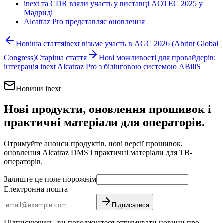
inext та CDR взяли участь у виставці AOTEC 2025 у
Мадриді
Alcatraz Pro представляє оновлення
Новіша стаття
inext візьме участь в AGC 2026 (Abrint Global
Congress)
Старіша стаття
Нові можливості для провайдерів:
інтеграція inext Alcatraz Pro з білінговою системою ABillS
Новини inext
Нові продукти, оновлення прошивок і
практичні матеріали для операторів.
Отримуйте анонси продуктів, нові версії прошивок,
оновлення Alcatraz DMS і практичні матеріали для ТВ-
операторів.
Залиште це поле порожнім
Електронна пошта
Підписатися
Підписуючись, ви погоджуєтеся отримувати новини про