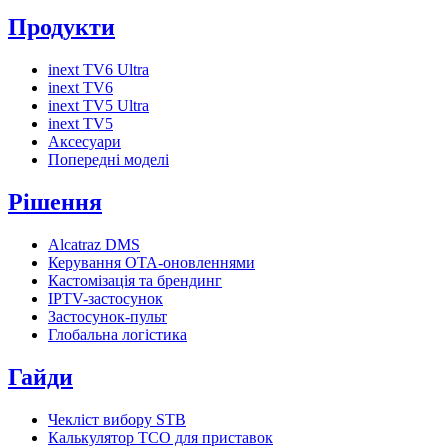
Продукти
inext TV6 Ultra
inext TV6
inext TV5 Ultra
inext TV5
Аксесуари
Попередні моделі
Рішення
Alcatraz DMS
Керування OTA-оновленнями
Кастомізація та брендинг
IPTV-застосунок
Застосунок-пульт
Глобальна логістика
Гайди
Чекліст вибору STB
Калькулятор TCO для приставок