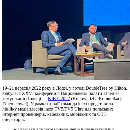
19–21 вересня 2022 року в Лодзі, у готелі DoubleTree by Hilton,
відбулася XXVI конференція Національної палати Ethernet-
комунікації Польщі —
KIKE-2022
(Krajowa Izba Komunikacji
Ethernetowej). У рамках події команда inext представила
лінійку медіаплеєрів inext TV5/TV5 Ultra для польських
інтернет-провайдерів, кабельних, мобільних та OTT-
операторів.
«Польський телеком-ринок дещо відрізняється від