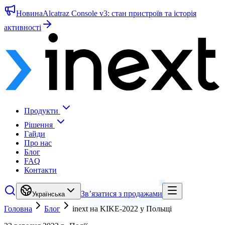
Новина
Alcatraz Console v3: стан пристроїв та історія
активності
Продукти
Рішення
Гайди
Про нас
Блог
FAQ
Контакти
Зв’язатися з продажами
Українська
Головна
Блог
inext на KIKE-2022 у Польщі