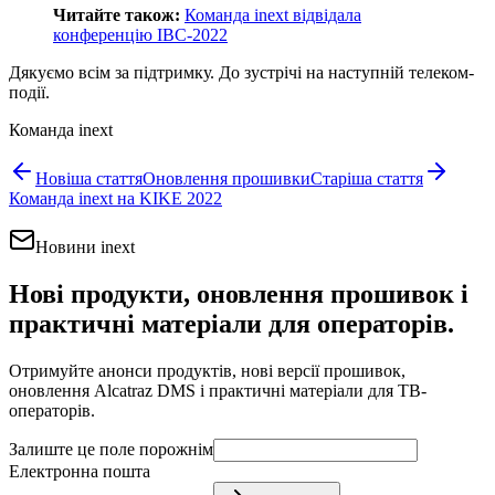
Читайте також:
Команда inext відвідала
конференцію IBC-2022
Дякуємо всім за підтримку. До зустрічі на наступній телеком-
події.
Команда inext
Новіша стаття
Оновлення прошивки
Старіша стаття
Команда inext на KIKE 2022
Новини inext
Нові продукти, оновлення прошивок і
практичні матеріали для операторів.
Отримуйте анонси продуктів, нові версії прошивок,
оновлення Alcatraz DMS і практичні матеріали для ТВ-
операторів.
Залиште це поле порожнім
Електронна пошта