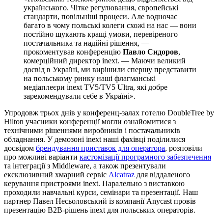
українського. Чітке регулювання, європейські
стандарти, повільніші процеси. Але водночас
багато в чому польські колеги схожі на нас — вони
постійно шукають кращі умови, перевіреного
постачальника та надійні рішення, —
прокоментував конференцію
Павло Сидоров
,
комерційний директор inext. — Маючи великий
досвід в Україні, ми вирішили спершу представити
на польському ринку наші флагманські
медіаплеєри inext TV5/TV5 Ultra, які добре
зарекомендували себе в Україні».
Упродовж трьох днів у конференц-залах готелю DoubleTree by
Hilton учасники конференції могли ознайомитися з
технічними рішеннями виробників і постачальників
обладнання. У демозоні inext наші фахівці поділилися
досвідом
брендування приставок для оператора
, розповіли
про можливі варіанти
кастомізації програмного забезпечення
та інтеграції з Middleware, а також презентували
ексклюзивний хмарний сервіс
Alcatraz
для віддаленого
керування пристроями inext. Паралельно з виставкою
проходили навчальні курси, семінари та презентації. Наш
партнер Павел Несьоловський із компанії Anycast провів
презентацію B2B-рішень inext для польських операторів.