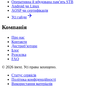
Оперативна й вбудована пам’ять STB
Android чи Linux
AOSP чи сертифікація
Усі гайди
Компанія
Про нас
Контакти
Дистриб’ютори
Блог
Розсилка
FAQ
©
2026
inext.
Усі права захищено.
Статус сервісів
Політика конфіденційності
Використання матеріалів