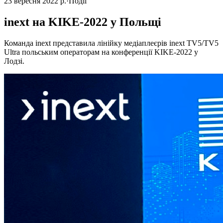
23 вересня 2022 р.
·
Події
inext на KIKE-2022 у Польщі
Команда inext представила лінійку медіаплеєрів inext TV5/TV5
Ultra польським операторам на конференції KIKE-2022 у
Лодзі.