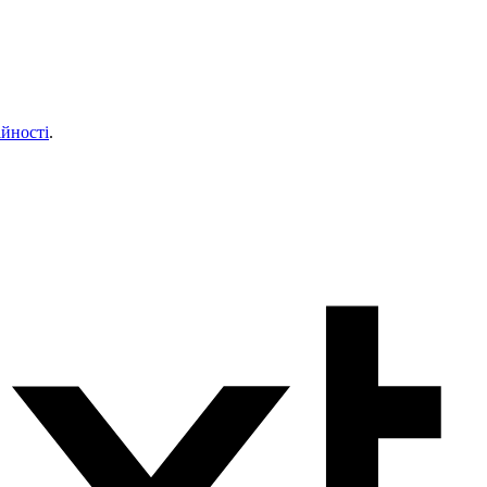
ійності
.