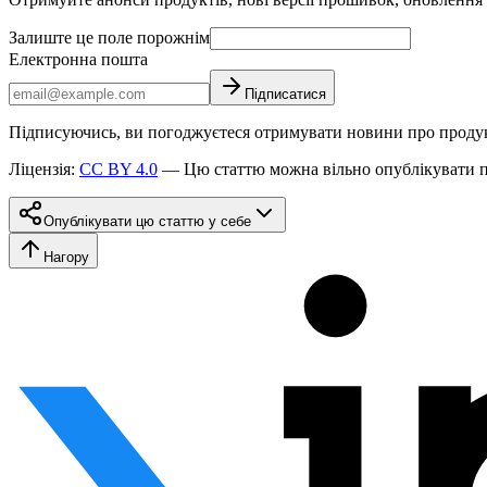
Залиште це поле порожнім
Електронна пошта
Підписатися
Підписуючись, ви погоджуєтеся отримувати новини про продукт
Ліцензія
:
CC BY 4.0
—
Цю статтю можна вільно опублікувати п
Опублікувати цю статтю у себе
Нагору