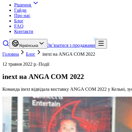
Рішення
Гайди
Про нас
Блог
FAQ
Контакти
Зв’язатися з продажами
Українська
Головна
Блог
inext на ANGA COM 2022
12 травня 2022 р.
·
Події
inext на ANGA COM 2022
Команда inext відвідала виставку ANGA COM 2022 у Кельні, зус