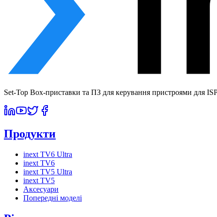
Set-Top Box-приставки та ПЗ для керування пристроями для ISP 
Продукти
inext TV6 Ultra
inext TV6
inext TV5 Ultra
inext TV5
Аксесуари
Попередні моделі