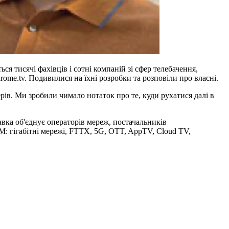
тисячі фахівців і сотні компаній зі сфер телебачення,
ome.tv. Подивилися на їхні розробки та розповіли про власні.
в. Ми зробили чимало нотаток про те, куди рухатися далі в
ка об'єднує операторів мереж, постачальників
M: гігабітні мережі, FTTX, 5G, OTT, AppTV, Cloud TV,