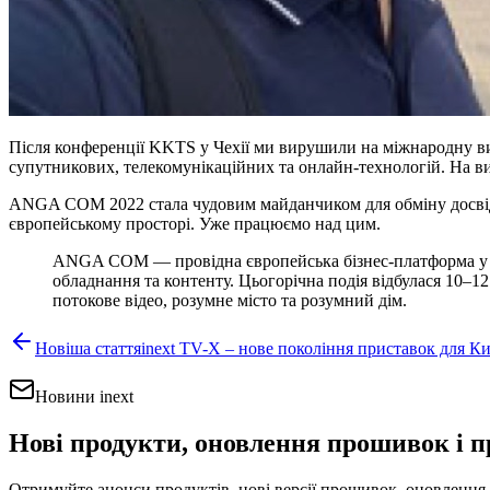
Після конференції KKTS у Чехії ми вирушили на міжнародну ви
супутникових, телекомунікаційних та онлайн-технологій. На вис
ANGA COM 2022 стала чудовим майданчиком для обміну досвідом
європейському просторі. Уже працюємо над цим.
ANGA COM — провідна європейська бізнес-платформа у сф
обладнання та контенту. Цьогорічна подія відбулася 10–
потокове відео, розумне місто та розумний дім.
Новіша стаття
inext TV-X – нове покоління приставок для Ки
Новини inext
Нові продукти, оновлення прошивок і п
Отримуйте анонси продуктів, нові версії прошивок, оновлення 