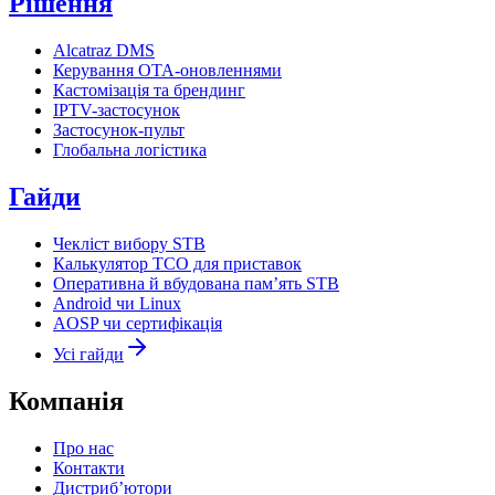
Рішення
Alcatraz DMS
Керування OTA-оновленнями
Кастомізація та брендинг
IPTV-застосунок
Застосунок-пульт
Глобальна логістика
Гайди
Чекліст вибору STB
Калькулятор TCO для приставок
Оперативна й вбудована пам’ять STB
Android чи Linux
AOSP чи сертифікація
Усі гайди
Компанія
Про нас
Контакти
Дистриб’ютори