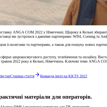
ставку ANGA COM 2022 у Німеччині. Щороку в Кельні збираються 
тавці ми зустрілися з давніми партнерами: WISI, Corning та Andr
 із колегами та партнерами, а також для пошуку нових партнері
ерах широкосмугового доступу, телебачення та онлайну. Вистав
12 травня 2022 року в Кельні, Німеччина. Ключові теми ANGA CO
ївстар
Старіша стаття
Команда inext на KKTS 2022
рактичні матеріали для операторів.
Alcatraz DMS і практичні матеріали для ТВ-операторів.