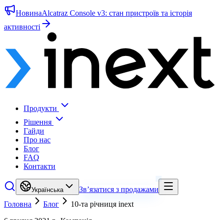
Новина
Alcatraz Console v3: стан пристроїв та історія
активності
Продукти
Рішення
Гайди
Про нас
Блог
FAQ
Контакти
Зв’язатися з продажами
Українська
Головна
Блог
10-та річниця inext