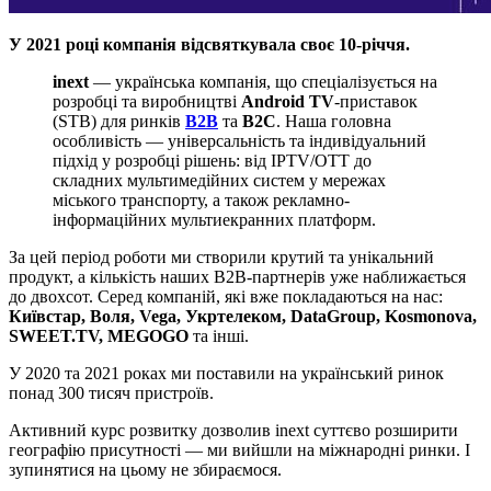
У 2021 році компанія відсвяткувала своє 10-річчя.
inext
— українська компанія, що спеціалізується на
розробці та виробництві
Android TV
-приставок
(STB) для ринків
B2B
та
B2C
. Наша головна
особливість — універсальність та індивідуальний
підхід у розробці рішень: від IPTV/OTT до
складних мультимедійних систем у мережах
міського транспорту, а також рекламно-
інформаційних мультиекранних платформ.
За цей період роботи ми створили крутий та унікальний
продукт, а кількість наших B2B-партнерів уже наближається
до двохсот. Серед компаній, які вже покладаються на нас:
Київстар, Воля, Vega, Укртелеком, DataGroup, Kosmonova,
SWEET.TV, MEGOGO
та інші.
У 2020 та 2021 роках ми поставили на український ринок
понад 300 тисяч пристроїв.
Активний курс розвитку дозволив inext суттєво розширити
географію присутності — ми вийшли на міжнародні ринки. І
зупинятися на цьому не збираємося.