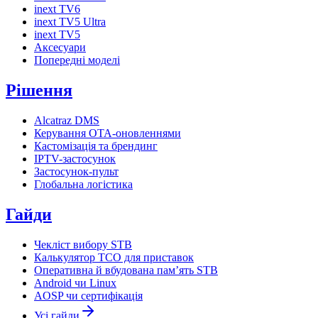
inext TV6
inext TV5 Ultra
inext TV5
Аксесуари
Попередні моделі
Рішення
Alcatraz DMS
Керування OTA-оновленнями
Кастомізація та брендинг
IPTV-застосунок
Застосунок-пульт
Глобальна логістика
Гайди
Чекліст вибору STB
Калькулятор TCO для приставок
Оперативна й вбудована пам’ять STB
Android чи Linux
AOSP чи сертифікація
Усі гайди