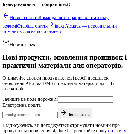
Будь розумним — обирай inext!
Новіша стаття
Команда inext працює в штатному
режимі
Старіша стаття
inext Alcatraz — персональний
помічник для вашого бізнесу
Новини inext
Нові продукти, оновлення прошивок і
практичні матеріали для операторів.
Отримуйте анонси продуктів, нові версії прошивок,
оновлення Alcatraz DMS і практичні матеріали для ТВ-
операторів.
Залиште це поле порожнім
Електронна пошта
Підписатися
Підписуючись, ви погоджуєтеся отримувати новини про
продукти та оновлення від inext. Прочитайте нашу
політику