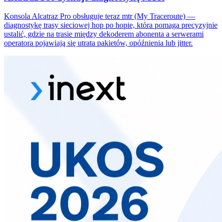
Konsola Alcatraz Pro obsługuje teraz mtr (My Traceroute) —
diagnostykę trasy sieciowej hop po hopie, która pomaga precyzyjnie
ustalić, gdzie na trasie między dekoderem abonenta a serwerami
operatora pojawiają się utrata pakietów, opóźnienia lub jitter.