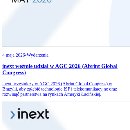
4 maja 2026
•
Wydarzenia
inext weźmie udział w AGC 2026 (Abrint Global
Congress)
inext uczestniczy w AGC 2026 (Abrint Global Congress) w
Brazylii, aby zgłębić technologie ISP i telekomunikacyjne oraz
rozwinąć partnerstwa na rynkach Ameryki Łacińskiej.