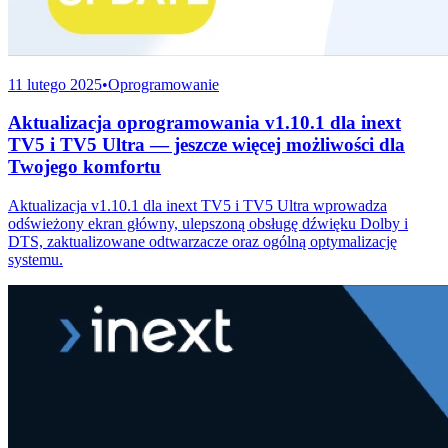
11 lutego 2025
•
Oprogramowanie
Aktualizacja oprogramowania v1.10.1 dla inext
TV5 i TV5 Ultra — jeszcze więcej możliwości dla
Twojego komfortu
Aktualizacja v1.10.1 dla inext TV5 i TV5 Ultra wprowadza
odświeżony ekran główny, ulepszoną obsługę dźwięku Dolby i
DTS, zaktualizowane odtwarzacze oraz ogólną optymalizację
systemu.