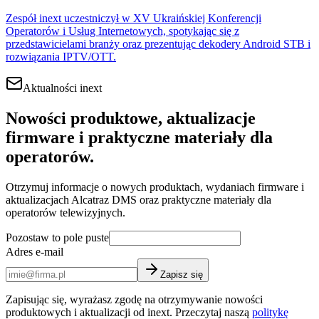
Zespół inext uczestniczył w XV Ukraińskiej Konferencji
Operatorów i Usług Internetowych, spotykając się z
przedstawicielami branży oraz prezentując dekodery Android STB i
rozwiązania IPTV/OTT.
Aktualności inext
Nowości produktowe, aktualizacje
firmware i praktyczne materiały dla
operatorów.
Otrzymuj informacje o nowych produktach, wydaniach firmware i
aktualizacjach Alcatraz DMS oraz praktyczne materiały dla
operatorów telewizyjnych.
Pozostaw to pole puste
Adres e-mail
Zapisz się
Zapisując się, wyrażasz zgodę na otrzymywanie nowości
produktowych i aktualizacji od inext. Przeczytaj naszą
politykę