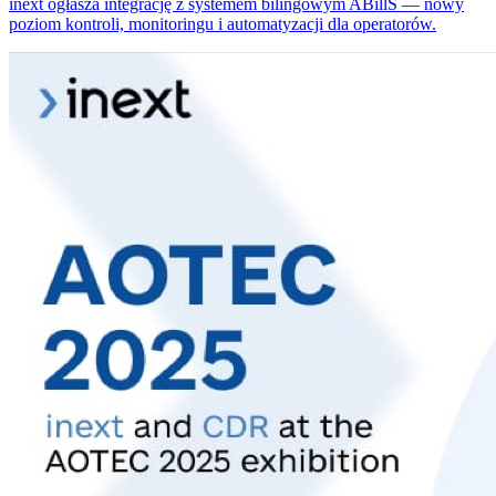
inext ogłasza integrację z systemem bilingowym ABillS — nowy
poziom kontroli, monitoringu i automatyzacji dla operatorów.