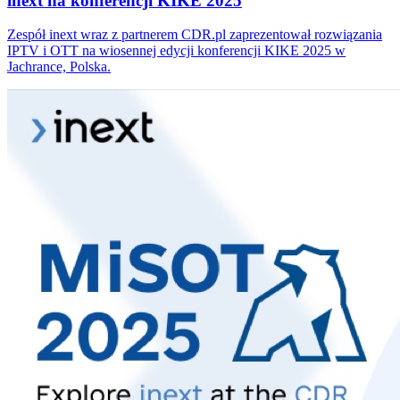
inext na konferencji KIKE 2025
Zespół inext wraz z partnerem CDR.pl zaprezentował rozwiązania
IPTV i OTT na wiosennej edycji konferencji KIKE 2025 w
Jachrance, Polska.