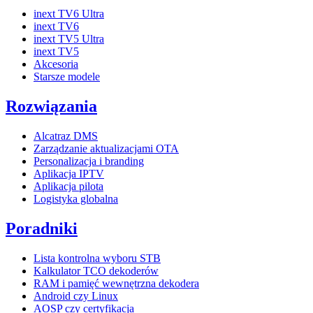
inext TV6 Ultra
inext TV6
inext TV5 Ultra
inext TV5
Akcesoria
Starsze modele
Rozwiązania
Alcatraz DMS
Zarządzanie aktualizacjami OTA
Personalizacja i branding
Aplikacja IPTV
Aplikacja pilota
Logistyka globalna
Poradniki
Lista kontrolna wyboru STB
Kalkulator TCO dekoderów
RAM i pamięć wewnętrzna dekodera
Android czy Linux
AOSP czy certyfikacja