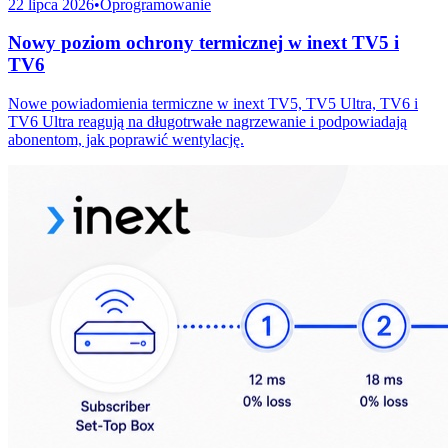
22 lipca 2026
•
Oprogramowanie
Nowy poziom ochrony termicznej w inext TV5 i
TV6
Nowe powiadomienia termiczne w inext TV5, TV5 Ultra, TV6 i
TV6 Ultra reagują na długotrwałe nagrzewanie i podpowiadają
abonentom, jak poprawić wentylację.