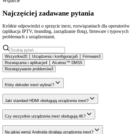
Wsparcie
Najczęściej zadawane pytania
Krótkie odpowiedzi o sprzęcie inext, rozwiązaniach dla operatorów
(aplikacja IPTV, branding, zarządzanie flotą), firmware i typowych
problemach z urządzeniami.
Wszystkie
20
Urządzenia i konfiguracja
5
Firmware
3
Rozwiązania i aplikacje
4
Alcatraz™ DMS
5
Rozwiązywanie problemów
3
Który dekoder inext wybrać?
Jaki standard HDMI obsługują urządzenia inext?
Czy wszystkie urządzenia inext obsługują 4K?
Na jakiej wersji Androida działają urządzenia inext?