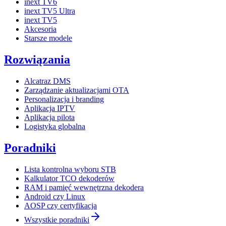
inext TV6
inext TV5 Ultra
inext TV5
Akcesoria
Starsze modele
Rozwiązania
Alcatraz DMS
Zarządzanie aktualizacjami OTA
Personalizacja i branding
Aplikacja IPTV
Aplikacja pilota
Logistyka globalna
Poradniki
Lista kontrolna wyboru STB
Kalkulator TCO dekoderów
RAM i pamięć wewnętrzna dekodera
Android czy Linux
AOSP czy certyfikacja
Wszystkie poradniki