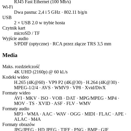
RJ45 Fast Ethernet (100 Mb/s)
Wi-Fi
Dwa pasma: 2,4 i 5 GHz · 802.11 b/g/n
USB
2 × USB 2.0 w trybie hosta
Czytnik kart
microSD / TF
Wyjście audio
S/PDIF (optyczne) · RCA przez złącze TRS 3,5 mm
Media
Maks. rozdzielczość
4K UHD (2160p) @ 60 kl./s
Kodeki wideo
H.265 (4K@60) · VP9 P2 (4K@30) · H.264 (4K@30) ·
MPEG-1/2/4 · AVS · WMV9 · VP8 · Xvid/DivX
Formaty wideo
AVI · MKV · ISO · VOB · DAT · MPG/MPEG · MP4 ·
MOV · TS · XVID · ASF · FLV · WMV
Formaty audio
MP3 · WMA · AAC · WAV · OGG · MIDI · FLAC · APE ·
ALAC · M4A
Formaty obrazów
JPG/JPEG · HD JPEG · TIFF · PNG · BMP · GIF