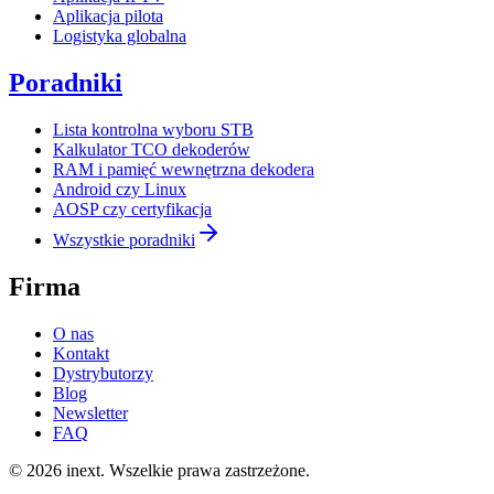
Aplikacja pilota
Logistyka globalna
Poradniki
Lista kontrolna wyboru STB
Kalkulator TCO dekoderów
RAM i pamięć wewnętrzna dekodera
Android czy Linux
AOSP czy certyfikacja
Wszystkie poradniki
Firma
O nas
Kontakt
Dystrybutorzy
Blog
Newsletter
FAQ
©
2026
inext.
Wszelkie prawa zastrzeżone.