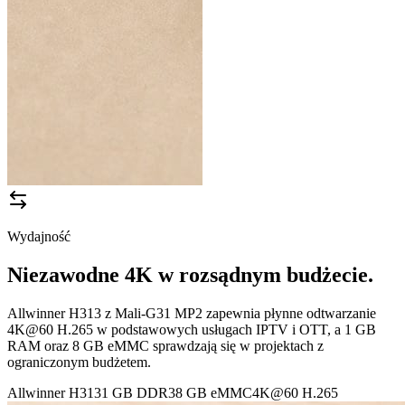
Wydajność
Niezawodne 4K w rozsądnym budżecie.
Allwinner H313 z Mali-G31 MP2 zapewnia płynne odtwarzanie
4K@60 H.265 w podstawowych usługach IPTV i OTT, a 1 GB
RAM oraz 8 GB eMMC sprawdzają się w projektach z
ograniczonym budżetem.
Allwinner H313
1 GB DDR3
8 GB eMMC
4K@60 H.265