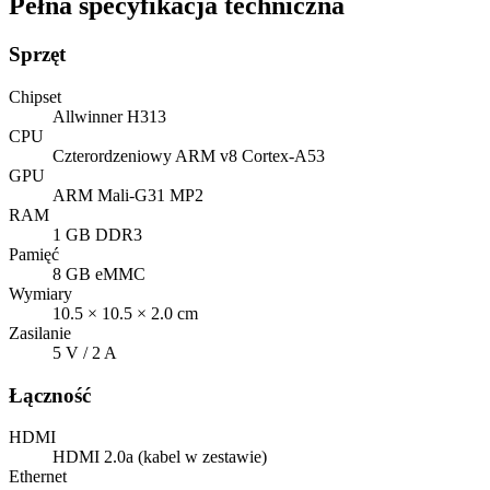
Pełna specyfikacja techniczna
Sprzęt
Chipset
Allwinner H313
CPU
Czterordzeniowy ARM v8 Cortex-A53
GPU
ARM Mali-G31 MP2
RAM
1 GB DDR3
Pamięć
8 GB eMMC
Wymiary
10.5 × 10.5 × 2.0 cm
Zasilanie
5 V / 2 A
Łączność
HDMI
HDMI 2.0a (kabel w zestawie)
Ethernet