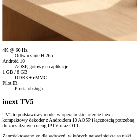
4K @ 60 Hz
Odtwarzanie H.265
Android 10
AOSP, gotowy na aplikacje
1 GB / 8 GB
DDR3 + eMMC
Pilot IR
Prosta obsługa
inext
TV5
TV5 to podstawowy model w operatorskiej ofercie inext:
kompaktowy dekoder z Androidem 10 AOSP i łącznością potrzebną
do zarządzanych usług IPTV oraz OTT.
Zaprojektowano go dla wdrożeń, w których najważniejsze są niski