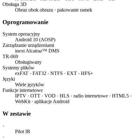
Obsługa 3D
Obraz obok obrazu · pakowanie ramek
Oprogramowanie
System operacyjny
Android 10 (AOSP)
Zarządzanie urządzeniami
inext Alcatraz™ DMS
TR-069
Obsługiwany
Systemy plików
exFAT · FAT32 · NTFS · EXT · HFS+
Języki
Wiele języków
Funkcje internetowe
IPTV · OTT · VOD · HLS · radio internetowe · HTML5 ·
WebKit · aplikacje Android
W zestawie
·
Pilot IR
·