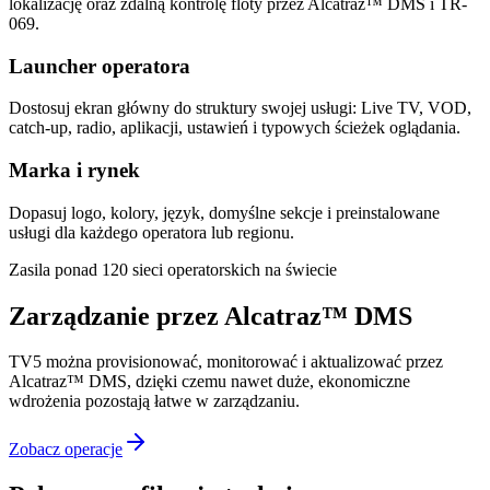
lokalizację oraz zdalną kontrolę floty przez Alcatraz™ DMS i TR-
069.
Launcher operatora
Dostosuj ekran główny do struktury swojej usługi: Live TV, VOD,
catch-up, radio, aplikacji, ustawień i typowych ścieżek oglądania.
Marka i rynek
Dopasuj logo, kolory, język, domyślne sekcje i preinstalowane
usługi dla każdego operatora lub regionu.
Zasila ponad 120 sieci operatorskich na świecie
Zarządzanie przez Alcatraz™ DMS
TV5 można provisionować, monitorować i aktualizować przez
Alcatraz™ DMS, dzięki czemu nawet duże, ekonomiczne
wdrożenia pozostają łatwe w zarządzaniu.
Zobacz operacje