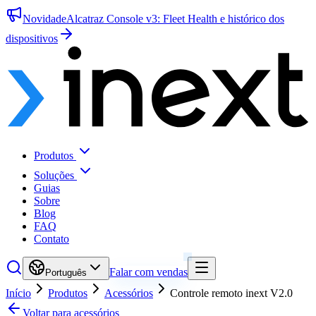
Novidade
Alcatraz Console v3: Fleet Health e histórico dos
dispositivos
Produtos
Soluções
Guias
Sobre
Blog
FAQ
Contato
Falar com vendas
Português
Início
Produtos
Acessórios
Controle remoto inext V2.0
Voltar para acessórios