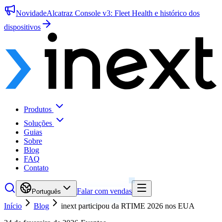
Novidade
Alcatraz Console v3: Fleet Health e histórico dos
dispositivos
Produtos
Soluções
Guias
Sobre
Blog
FAQ
Contato
Falar com vendas
Português
Início
Blog
inext participou da RTIME 2026 nos EUA